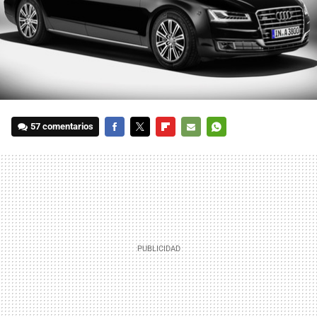
57 comentarios
FACEBOOK
TWITTER
FLIPBOARD
E-
WHATSAPP
MAIL