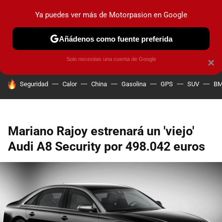
Ya puedes ver más de Motorpasion en Google
PRUEBAS
COCHES ELÉCTRICOS
OBSERVATORIO
F1
Añádenos como fuente preferida
Solo necesitas una cuenta de Google
×
HOY SE HABLA DE
Seguridad
Calor
China
Gasolina
GPS
SUV
B
Mariano Rajoy estrenará un 'viejo'
Audi A8 Security por 498.042 euros