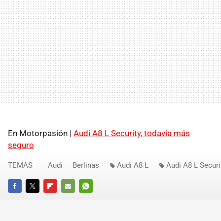
En Motorpasión |
Audi A8 L Security, todavía más
seguro
TEMAS
Audi
Berlinas
Audi A8 L
Audi A8 L Securi
FACEBOOK
TWITTER
FLIPBOARD
E-
WHATSAPP
MAIL