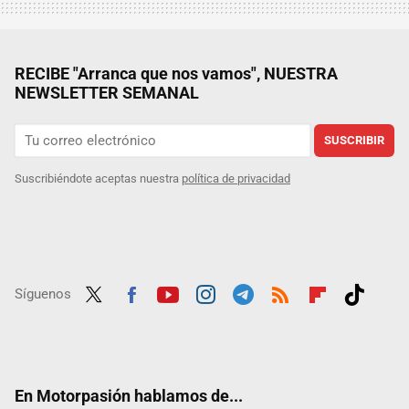
RECIBE "Arranca que nos vamos", NUESTRA
NEWSLETTER SEMANAL
SUSCRIBIR
Suscribiéndote aceptas nuestra
política de privacidad
Síguenos
Twit
Fac
Yout
Inst
Tele
RSS
Flip
Tikt
ter
ebo
ube
agra
gra
boar
ok
ok
m
m
d
En Motorpasión hablamos de...