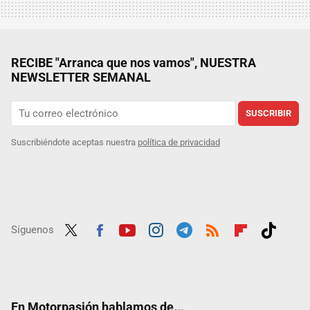
RECIBE "Arranca que nos vamos", NUESTRA
NEWSLETTER SEMANAL
SUSCRIBIR
Suscribiéndote aceptas nuestra
política de privacidad
Síguenos
Twit
Fac
Yout
Inst
Tele
RSS
Flip
Tikt
ter
ebo
ube
agra
gra
boar
ok
ok
m
m
d
En Motorpasión hablamos de...