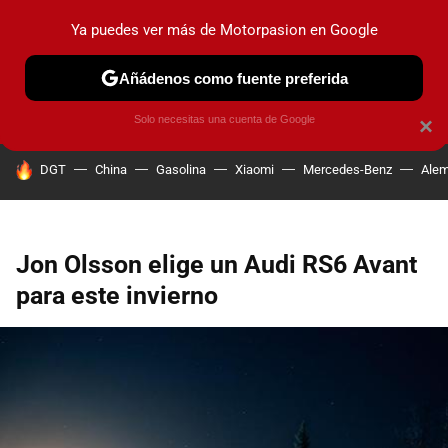
Ya puedes ver más de Motorpasion en Google
PRUEBAS
COCHES ELÉCTRICOS
OBSERVATORIO
F1
Añádenos como fuente preferida
Solo necesitas una cuenta de Google
×
HOY SE HABLA DE
DGT
China
Gasolina
Xiaomi
Mercedes-Benz
Alem
Jon Olsson elige un Audi RS6 Avant
para este invierno