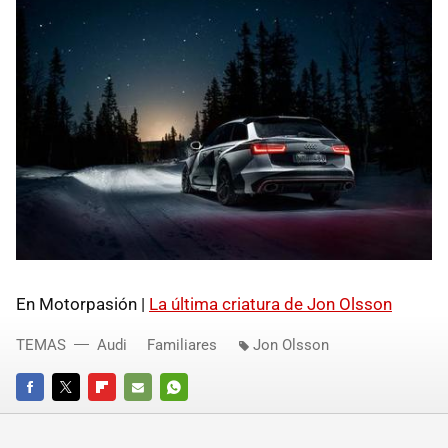
En Motorpasión |
La última criatura de Jon Olsson
TEMAS
Audi
Familiares
Jon Olsson
FACEBOOK
TWITTER
FLIPBOARD
E-
WHATSAPP
MAIL