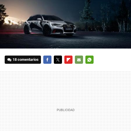
18 comentarios
FACEBOOK
TWITTER
FLIPBOARD
E-
WHATSAPP
MAIL