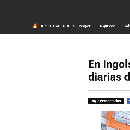
HOY SE HABLA DE
Camper
Seguridad
Cal
En Ingol
diarias 
2 comentarios
F