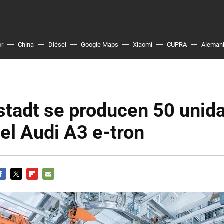
or
China
Diésel
Google Maps
Xiaomi
CUPRA
Aleman
stadt se producen 50 unid
del Audi A3 e-tron
ACEBOOK
TWITTER
FLIPBOARD
E-
MAIL