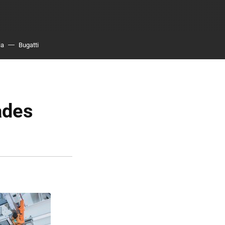
ia
Bugatti
ades