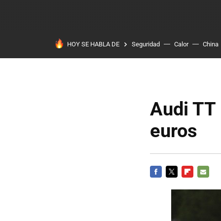
HOY SE HABLA DE
Seguridad
Calor
China
Audi TT 
euros
FACEBOOK
TWITTER
FLIPBOARD
E-
MAIL