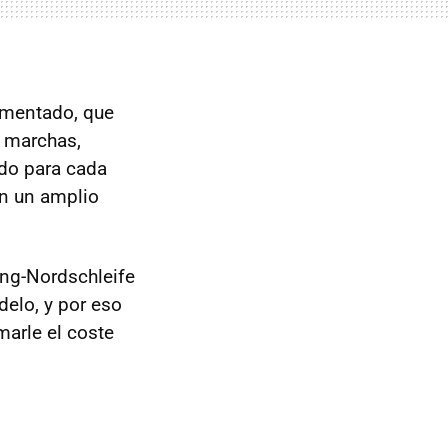
imentado, que
s marchas,
o para cada
on un amplio
ing-Nordschleife
delo, y por eso
marle el coste