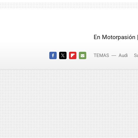
En Motorpasión 
TEMAS
Audi
S
Audi T
FACEBOOK
TWITTER
FLIPBOARD
E-
MAIL