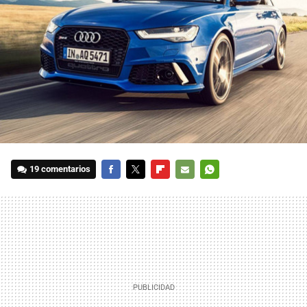
19 comentarios
FACEBOOK
TWITTER
FLIPBOARD
E-
WHATSAPP
MAIL