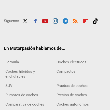
Síguenos
Twit
Fac
Yout
Inst
Tele
RSS
Flip
Tikt
ter
ebo
ube
agra
gra
boar
ok
ok
m
m
d
En Motorpasión hablamos de...
Fórmula1
Coches eléctricos
Coches híbridos y
Compactos
enchufables
SUV
Pruebas de coches
Rumores de coches
Precios de coches
Comparativa de coches
Coches autónomos