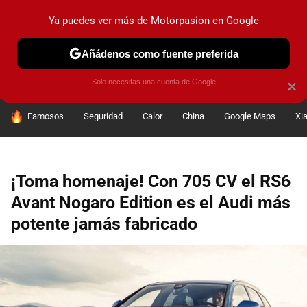
Ya puedes ver más de Motorpasion en Google
PRUEBAS
COCHES ELÉCTRICOS
OBSERVATORIO
F1
Añádenos como fuente preferida
Solo necesitas una cuenta de Google
×
HOY SE HABLA DE
Famosos
Seguridad
Calor
China
Google Maps
Xi
¡Toma homenaje! Con 705 CV el RS6
Avant Nogaro Edition es el Audi más
potente jamás fabricado