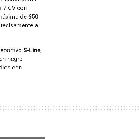
i 7 CV con
r máximo de
650
 precisamente a
deportivo
S-Line
,
 en negro
dios con