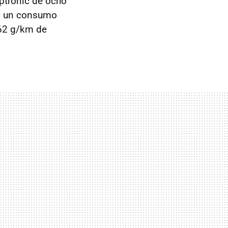
ptronic de ocho
n un consumo
162 g/km de