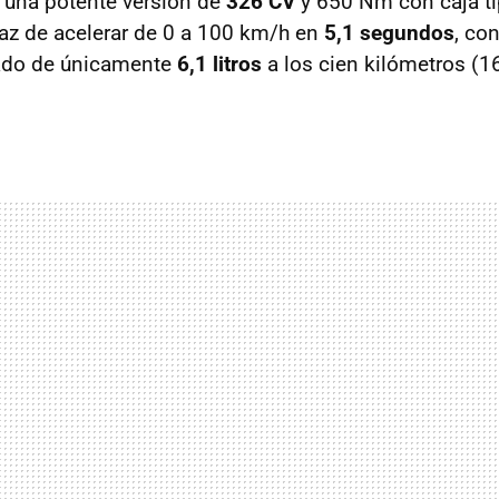
, una potente versión de
326 CV
y 650 Nm con caja ti
az de acelerar de 0 a 100 km/h en
5,1 segundos
, co
do de únicamente
6,1 litros
a los cien kilómetros (