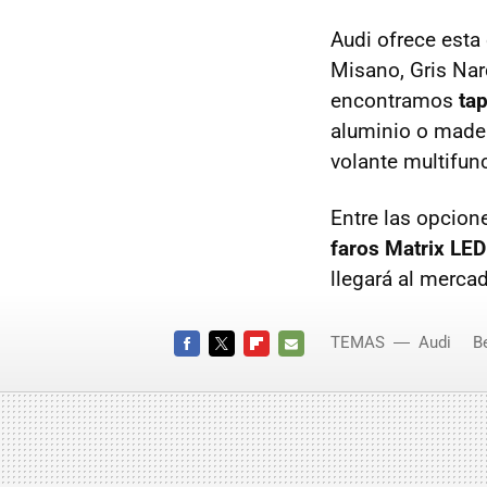
Audi ofrece esta
Misano, Gris Nar
encontramos
ta
aluminio o made
volante multifun
Entre las opcion
faros Matrix LED
llegará al merca
TEMAS
Audi
B
FACEBOOK
TWITTER
FLIPBOARD
E-
MAIL