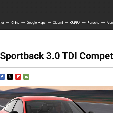
lor
China
Google Maps
Xiaomi
CUPRA
Porsche
Ale
 Sportback 3.0 TDI Compet
FACEBOOK
TWITTER
FLIPBOARD
E-
MAIL