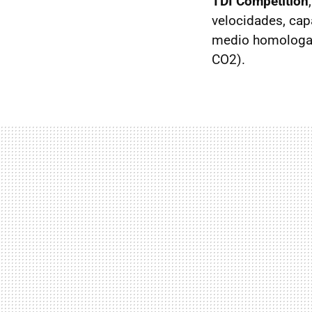
TDI Competition
velocidades, cap
medio homologa
CO2).