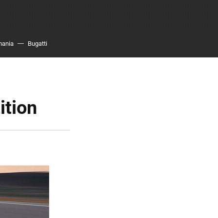
mania
Bugatti
ition