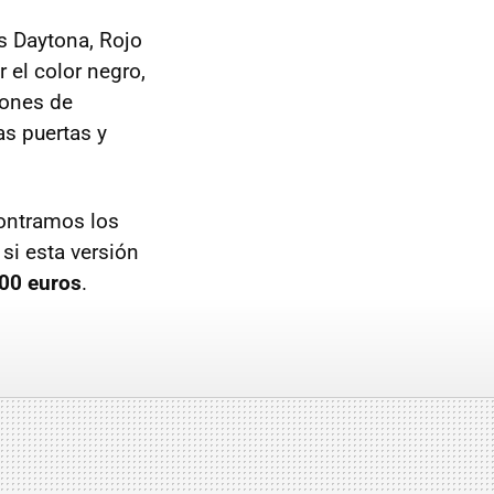
is Daytona, Rojo
 el color negro,
iones de
as puertas y
contramos los
si esta versión
00 euros
.