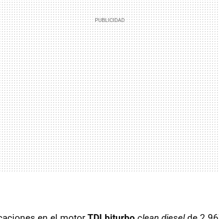
caciones en el motor
TDI biturbo
clean diesel
de 2.96