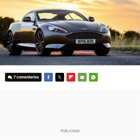
7 comentarios
FACEBOOK
TWITTER
FLIPBOARD
E-
WHATSAPP
MAIL