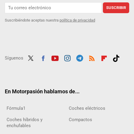
SUSCRIBIR
Suscribiéndote aceptas nuestra
política de privacidad
Síguenos
Twit
Fac
Yout
Inst
Tele
RSS
Flip
Tikt
ter
ebo
ube
agra
gra
boar
ok
ok
m
m
d
En Motorpasión hablamos de...
Fórmula1
Coches eléctricos
Coches híbridos y
Compactos
enchufables