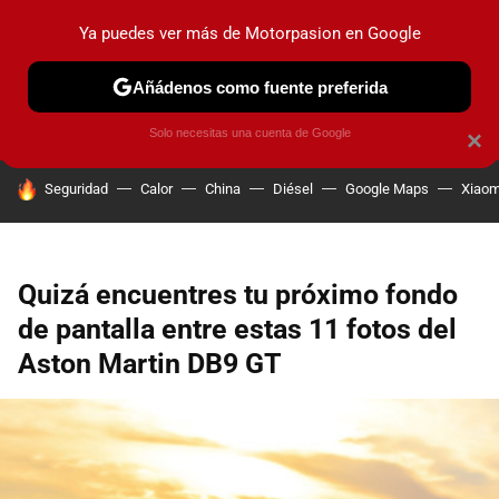
Ya puedes ver más de Motorpasion en Google
PRUEBAS
COCHES ELÉCTRICOS
OBSERVATORIO
F1
Añádenos como fuente preferida
Solo necesitas una cuenta de Google
×
HOY SE HABLA DE
Seguridad
Calor
China
Diésel
Google Maps
Xiaom
Quizá encuentres tu próximo fondo
de pantalla entre estas 11 fotos del
Aston Martin DB9 GT