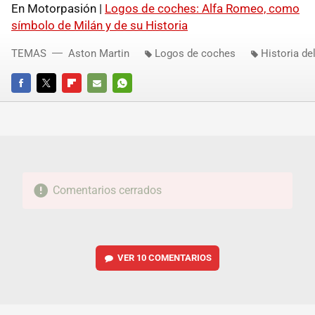
En Motorpasión |
Logos de coches: Alfa Romeo, como
símbolo de Milán y de su Historia
TEMAS
Aston Martin
Logos de coches
Historia de
FACEBOOK
TWITTER
FLIPBOARD
E-
WHATSAPP
MAIL
Comentarios cerrados
VER
10 COMENTARIOS