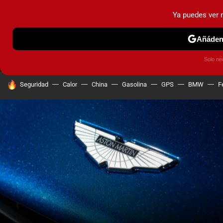
Ya puedes ver
MENÚ
NUEVO
Añádeno
PRUEBAS
COCHES ELÉCTRICOS
OBSERVATORIO
F1
Solo ne
HOY SE HABLA DE
Seguridad
Calor
China
Gasolina
GPS
BMW
F