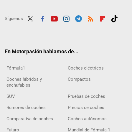
Síguenos
Twit
Fac
Yout
Inst
Tele
RSS
Flip
Tikt
ter
ebo
ube
agra
gra
boar
ok
ok
m
m
d
En Motorpasión hablamos de...
Fórmula1
Coches eléctricos
Coches híbridos y
Compactos
enchufables
SUV
Pruebas de coches
Rumores de coches
Precios de coches
Comparativa de coches
Coches autónomos
Futuro
Mundial de Fórmula 1