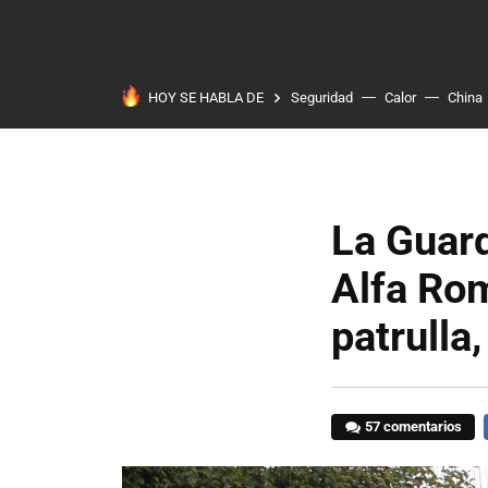
HOY SE HABLA DE
Seguridad
Calor
China
La Guard
Alfa Ro
patrull
57 comentarios