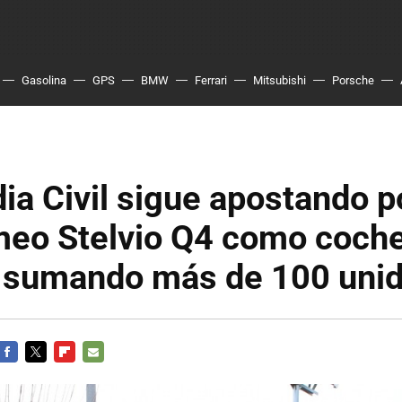
Gasolina
GPS
BMW
Ferrari
Mitsubishi
Porsche
ia Civil sigue apostando p
meo Stelvio Q4 como coch
a, sumando más de 100 uni
FACEBOOK
TWITTER
FLIPBOARD
E-
MAIL