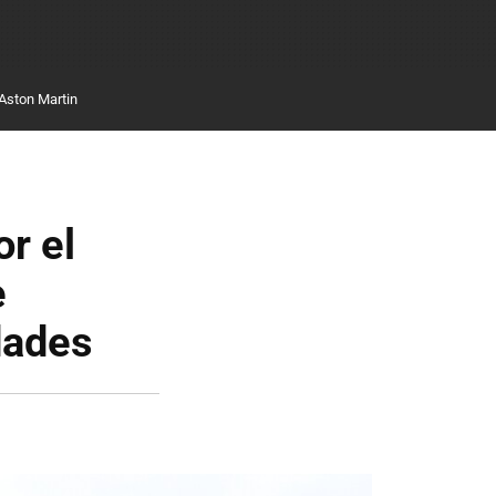
Aston Martin
or el
e
dades