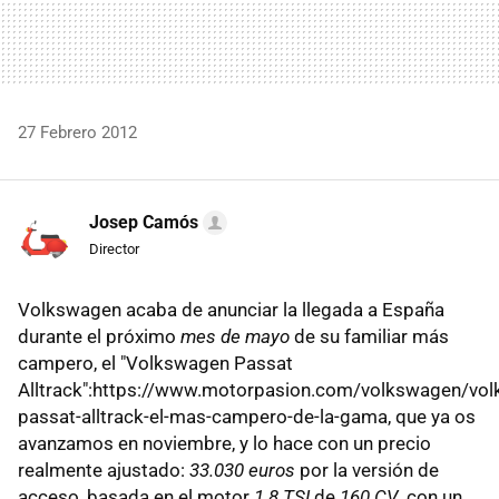
27 Febrero 2012
Josep Camós
Director
Volkswagen acaba de anunciar la llegada a España
durante el próximo
mes de mayo
de su familiar más
campero, el "Volkswagen Passat
Alltrack":https://www.motorpasion.com/volkswagen/vo
passat-alltrack-el-mas-campero-de-la-gama, que ya os
avanzamos en noviembre, y lo hace con un precio
realmente ajustado:
33.030 euros
por la versión de
acceso, basada en el motor
1.8 TSI
de
160 CV
, con un