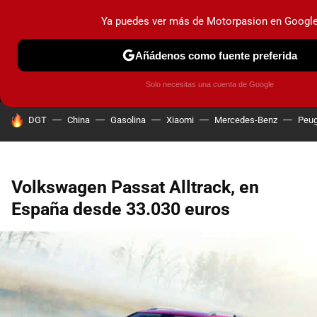
Ya puedes ver más de Motorpasion en Googl
MENÚ
NUEVO
Añádenos como fuente preferida
PRUEBAS
COCHES ELÉCTRICOS
OBSERVATORIO
F1
Solo necesitas una cuenta de Google
HOY SE HABLA DE
DGT
China
Gasolina
Xiaomi
Mercedes-Benz
Peug
Volkswagen Passat Alltrack, en
España desde 33.030 euros