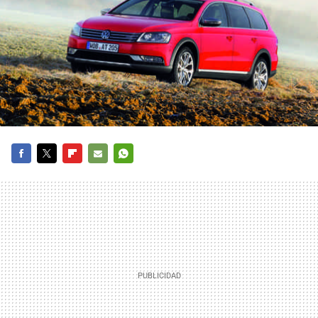
FACEBOOK
TWITTER
FLIPBOARD
E-
WHATSAPP
MAIL