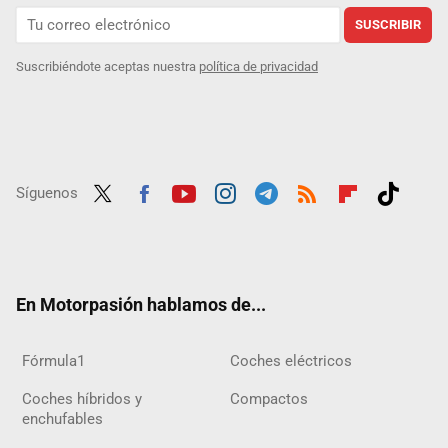
SUSCRIBIR
Suscribiéndote aceptas nuestra
política de privacidad
Síguenos
Twit
Fac
Yout
Inst
Tele
RSS
Flip
Tikt
ter
ebo
ube
agra
gra
boar
ok
ok
m
m
d
En Motorpasión hablamos de...
Fórmula1
Coches eléctricos
Coches híbridos y
Compactos
enchufables