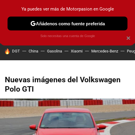
Ya puedes ver más de Motorpasion en Google
PRUEBAS
COCHES ELÉCTRICOS
OBSERVATORIO
F1
Añádenos como fuente preferida
Solo necesitas una cuenta de Google
×
HOY SE HABLA DE
DGT
China
Gasolina
Xiaomi
Mercedes-Benz
Peug
Nuevas imágenes del Volkswagen
Polo GTI