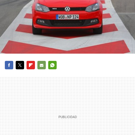
FACEBOOK
TWITTER
FLIPBOARD
E-
WHATSAPP
MAIL