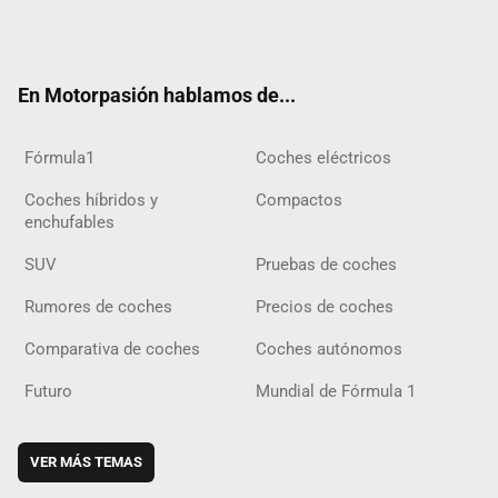
Twit
Fac
Yout
Inst
Tele
RSS
Flip
Tikt
ter
ebo
ube
agra
gra
boar
ok
ok
m
m
d
En Motorpasión hablamos de...
Fórmula1
Coches eléctricos
Coches híbridos y
Compactos
enchufables
SUV
Pruebas de coches
Rumores de coches
Precios de coches
Comparativa de coches
Coches autónomos
Futuro
Mundial de Fórmula 1
VER MÁS TEMAS