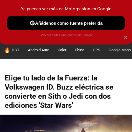
Ya puedes ver más de Motorpasion en Google
PRUEBAS
COCHES ELÉCTRICOS
OBSERVATORIO
F1
Añádenos como fuente preferida
Solo necesitas una cuenta de Google
×
HOY SE HABLA DE
DGT
Android Auto
Calor
China
GPS
Google Maps
Elige tu lado de la Fuerza: la
Volkswagen ID. Buzz eléctrica se
convierte en Sith o Jedi con dos
ediciones 'Star Wars'