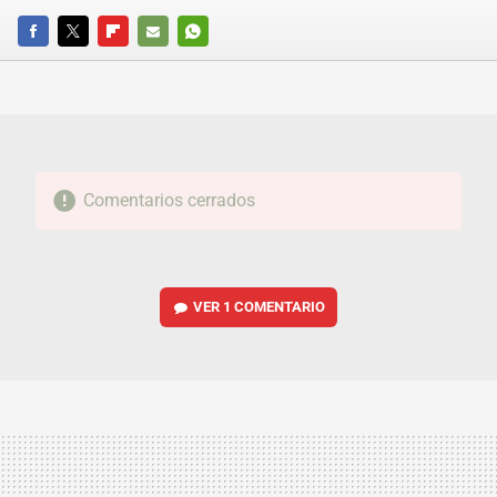
FACEBOOK
TWITTER
FLIPBOARD
E-
WHATSAPP
MAIL
Comentarios cerrados
VER
1 COMENTARIO