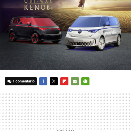
1 comentario
FACEBOOK
TWITTER
FLIPBOARD
E-
WHATSAPP
MAIL