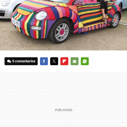
5 comentarios
FACEBOOK
TWITTER
FLIPBOARD
E-
WHATSAPP
MAIL