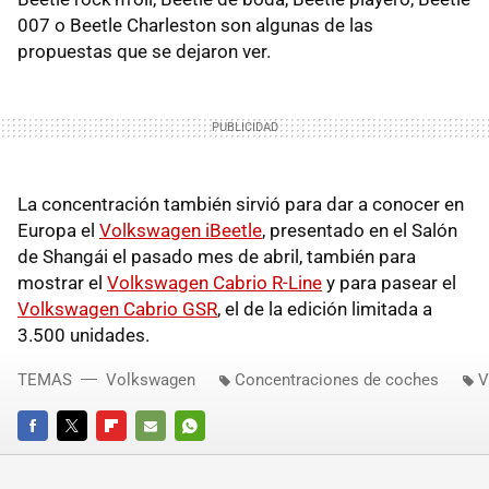
007 o Beetle Charleston son algunas de las
propuestas que se dejaron ver.
La concentración también sirvió para dar a conocer en
Europa el
Volkswagen iBeetle
, presentado en el Salón
de Shangái el pasado mes de abril, también para
mostrar el
Volkswagen Cabrio R-Line
y para pasear el
Volkswagen Cabrio GSR
, el de la edición limitada a
3.500 unidades.
TEMAS
Volkswagen
Concentraciones de coches
V
FACEBOOK
TWITTER
FLIPBOARD
E-
WHATSAPP
MAIL