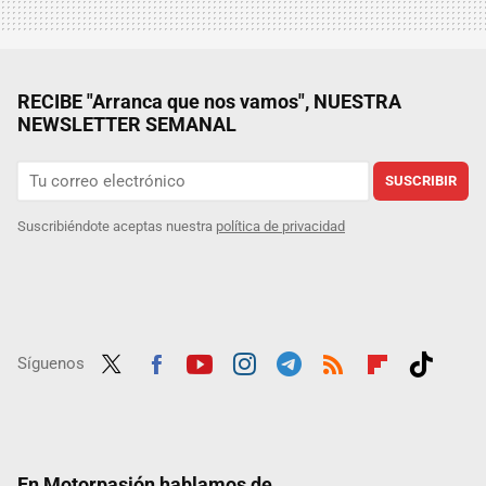
RECIBE "Arranca que nos vamos", NUESTRA
NEWSLETTER SEMANAL
SUSCRIBIR
Suscribiéndote aceptas nuestra
política de privacidad
Síguenos
Twit
Fac
Yout
Inst
Tele
RSS
Flip
Tikt
ter
ebo
ube
agra
gra
boar
ok
ok
m
m
d
En Motorpasión hablamos de...