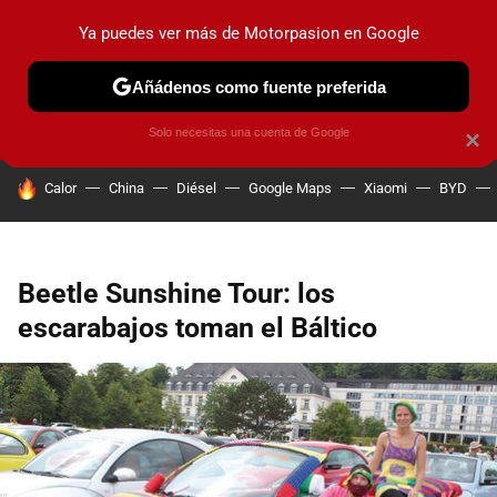
Ya puedes ver más de Motorpasion en Google
PRUEBAS
COCHES ELÉCTRICOS
OBSERVATORIO
F1
Añádenos como fuente preferida
Solo necesitas una cuenta de Google
×
HOY SE HABLA DE
Calor
China
Diésel
Google Maps
Xiaomi
BYD
Beetle Sunshine Tour: los
escarabajos toman el Báltico