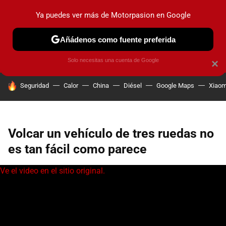
Ya puedes ver más de Motorpasion en Google
PRUEBAS
COCHES ELÉCTRICOS
OBSERVATORIO
F1
Añádenos como fuente preferida
Solo necesitas una cuenta de Google
×
HOY SE HABLA DE
Seguridad
Calor
China
Diésel
Google Maps
Xiaom
Volcar un vehículo de tres ruedas no
es tan fácil como parece
Ve el video en el sitio original.