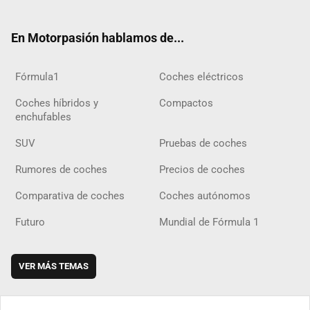
ter
ebo
ube
agra
gra
boar
ok
ok
m
m
d
En Motorpasión hablamos de...
Fórmula1
Coches eléctricos
Coches híbridos y
Compactos
enchufables
SUV
Pruebas de coches
Rumores de coches
Precios de coches
Comparativa de coches
Coches autónomos
Futuro
Mundial de Fórmula 1
VER MÁS TEMAS