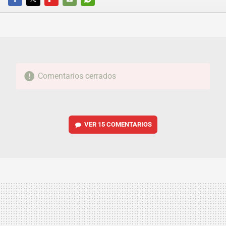
FACEBOOK
TWITTER
FLIPBOARD
E-
WHATSAPP
MAIL
Comentarios cerrados
VER
15 COMENTARIOS