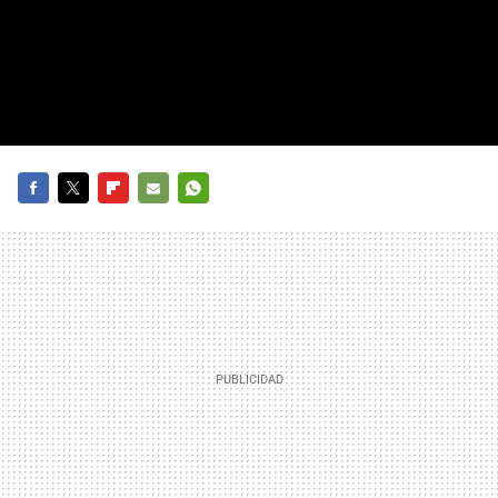
FACEBOOK
TWITTER
FLIPBOARD
E-
WHATSAPP
MAIL