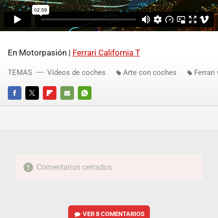
En Motorpasión |
Ferrari California T
TEMAS
Vídeos de coches
Arte con coches
Ferrari
FACEBOOK
TWITTER
FLIPBOARD
E-
WHATSAPP
MAIL
Comentarios cerrados
VER
8 COMENTARIOS