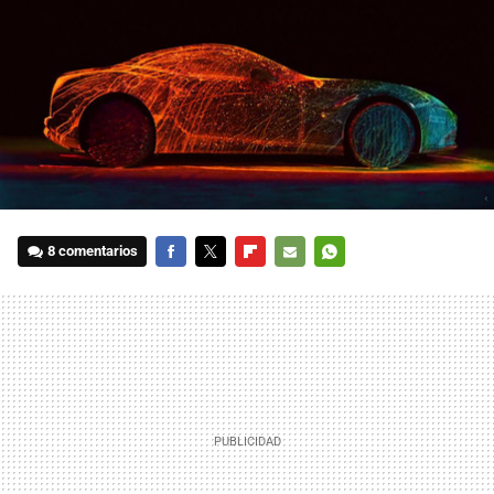
8 comentarios
FACEBOOK
TWITTER
FLIPBOARD
E-
WHATSAPP
MAIL