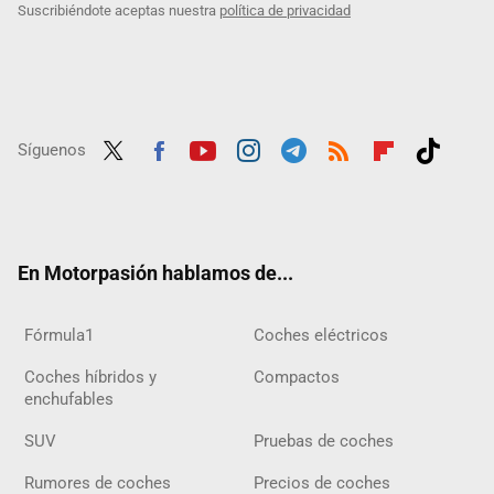
Suscribiéndote aceptas nuestra
política de privacidad
Síguenos
Twit
Fac
Yout
Inst
Tele
RSS
Flip
Tikt
ter
ebo
ube
agra
gra
boar
ok
ok
m
m
d
En Motorpasión hablamos de...
Fórmula1
Coches eléctricos
Coches híbridos y
Compactos
enchufables
SUV
Pruebas de coches
Rumores de coches
Precios de coches