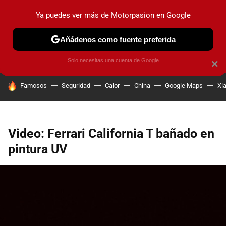
Ya puedes ver más de Motorpasion en Google
PRUEBAS
COCHES ELÉCTRICOS
OBSERVATORIO
F1
Añádenos como fuente preferida
Solo necesitas una cuenta de Google
×
HOY SE HABLA DE
Famosos
Seguridad
Calor
China
Google Maps
Xi
Video: Ferrari California T bañado en
pintura UV