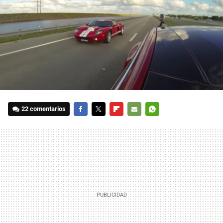
22 comentarios
FACEBOOK
TWITTER
FLIPBOARD
E-
WHATSAPP
MAIL