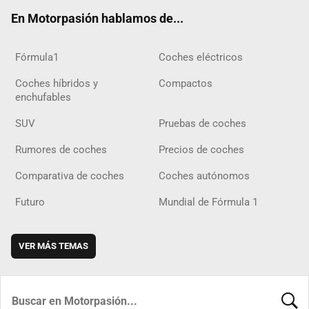
ok
m
m
d
En Motorpasión hablamos de...
Fórmula1
Coches eléctricos
Coches híbridos y
Compactos
enchufables
SUV
Pruebas de coches
Rumores de coches
Precios de coches
Comparativa de coches
Coches autónomos
Futuro
Mundial de Fórmula 1
VER MÁS TEMAS