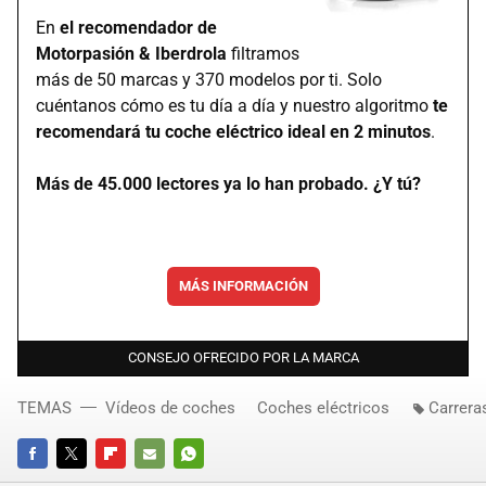
En
el recomendador de
Motorpasión & Iberdrola
filtramos
más de 50 marcas y 370 modelos por ti. Solo
cuéntanos cómo es tu día a día y nuestro algoritmo
te
recomendará tu coche eléctrico ideal en 2 minutos
.
Más de 45.000 lectores ya lo han probado. ¿Y tú?
MÁS INFORMACIÓN
CONSEJO OFRECIDO POR LA MARCA
TEMAS
Vídeos de coches
Coches eléctricos
Carrera
FACEBOOK
TWITTER
FLIPBOARD
E-
WHATSAPP