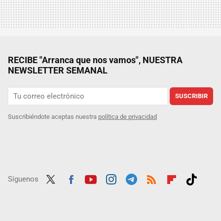
RECIBE "Arranca que nos vamos", NUESTRA
NEWSLETTER SEMANAL
SUSCRIBIR
Suscribiéndote aceptas nuestra
política de privacidad
Síguenos
Twit
Fac
Yout
Inst
Tele
RSS
Flip
Tikt
ter
ebo
ube
agra
gra
boar
ok