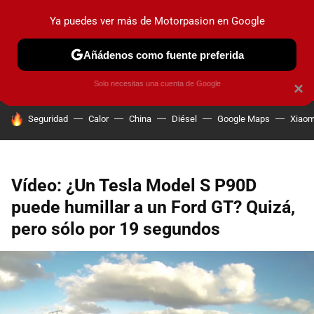
Ya puedes ver más de Motorpasion en Google
PRUEBAS
COCHES ELÉCTRICOS
OBSERVATORIO
F1
Añádenos como fuente preferida
Solo necesitas una cuenta de Google
×
HOY SE HABLA DE
Seguridad
Calor
China
Diésel
Google Maps
Xiaom
Vídeo: ¿Un Tesla Model S P90D
puede humillar a un Ford GT? Quizá,
pero sólo por 19 segundos