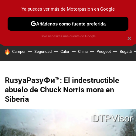
Ya puedes ver más de Motorpasion en Google
PRUEBAS
COCHES ELÉCTRICOS
OBSERVATORIO
F1
Añádenos como fuente preferida
Solo necesitas una cuenta de Google
×
HOY SE HABLA DE
Camper
Seguridad
Calor
China
Peugeot
Bugatti
RuзуaPaзуФи™: El indestructible
abuelo de Chuck Norris mora en
Siberia