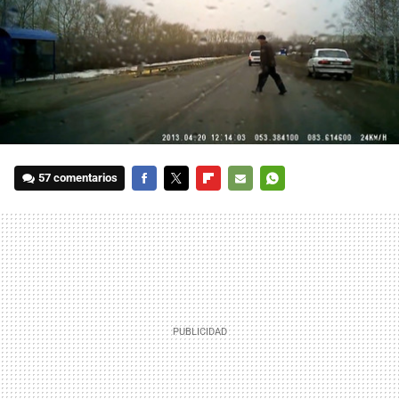
57 comentarios
FACEBOOK
TWITTER
FLIPBOARD
E-
WHATSAPP
MAIL