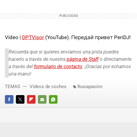
Vídeo |
DPTVisor
(YouTube). Передай привет PeriDJ!
Recuerda que si quieres enviarnos una pista puedes
hacerlo a través de nuestra
página de Staff
o directamente
a través del
formulario de contacto
. ¡Gracias por echarnos
una mano!
TEMAS
Vídeos de coches
Rusiapasión
FACEBOOK
TWITTER
FLIPBOARD
E-
WHATSAPP
MAIL