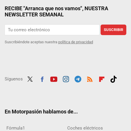
RECIBE "Arranca que nos vamos", NUESTRA
NEWSLETTER SEMANAL
SUSCRIBIR
Suscribiéndote aceptas nuestra
política de privacidad
Síguenos
Twit
Fac
Yout
Inst
Tele
RSS
Flip
Tikt
ter
ebo
ube
agra
gra
boar
ok
ok
m
m
d
En Motorpasión hablamos de...
Fórmula1
Coches eléctricos