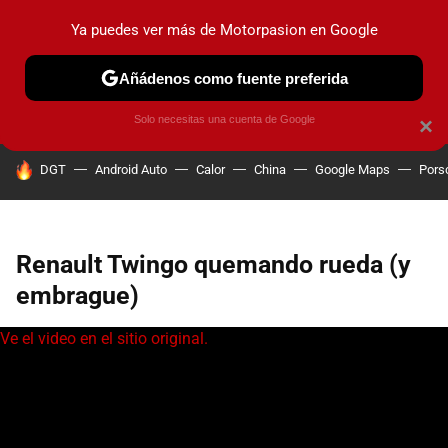
Ya puedes ver más de Motorpasion en Google
PRUEBAS
COCHES ELÉCTRICOS
OBSERVATORIO
F1
Añádenos como fuente preferida
Solo necesitas una cuenta de Google
×
HOY SE HABLA DE
DGT
Android Auto
Calor
China
Google Maps
Pors
Renault Twingo quemando rueda (y
embrague)
Ve el video en el sitio original.