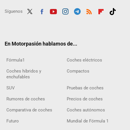
Síguenos
Twit
Fac
Yout
Inst
Tele
RSS
Flip
Tikt
ter
ebo
ube
agra
gra
boar
ok
ok
m
m
d
En Motorpasión hablamos de...
Fórmula1
Coches eléctricos
Coches híbridos y
Compactos
enchufables
SUV
Pruebas de coches
Rumores de coches
Precios de coches
Comparativa de coches
Coches autónomos
Futuro
Mundial de Fórmula 1