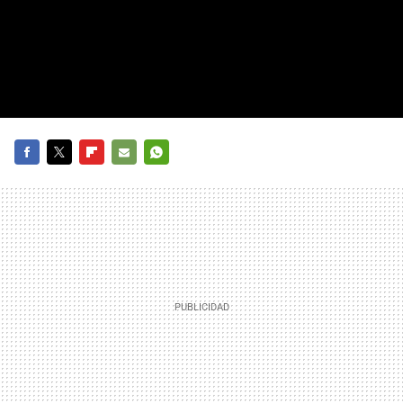
FACEBOOK
TWITTER
FLIPBOARD
E-
WHATSAPP
MAIL