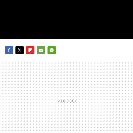
FACEBOOK
TWITTER
FLIPBOARD
E-
WHATSAPP
MAIL