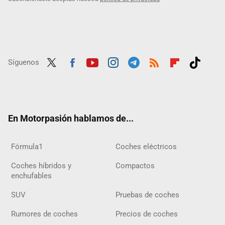
Síguenos
Twit
Fac
Yout
Inst
Tele
RSS
Flip
Tikt
ter
ebo
ube
agra
gra
boar
ok
ok
m
m
d
En Motorpasión hablamos de...
Fórmula1
Coches eléctricos
Coches híbridos y
Compactos
enchufables
SUV
Pruebas de coches
Rumores de coches
Precios de coches