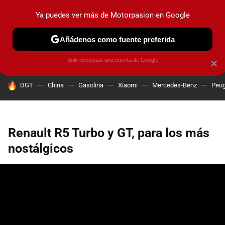
Ya puedes ver más de Motorpasion en Google
PRUEBAS
COCHES ELÉCTRICOS
OBSERVATORIO
F1
Añádenos como fuente preferida
Solo necesitas una cuenta de Google
×
HOY SE HABLA DE
DGT
China
Gasolina
Xiaomi
Mercedes-Benz
Peug
Renault R5 Turbo y GT, para los más
nostálgicos