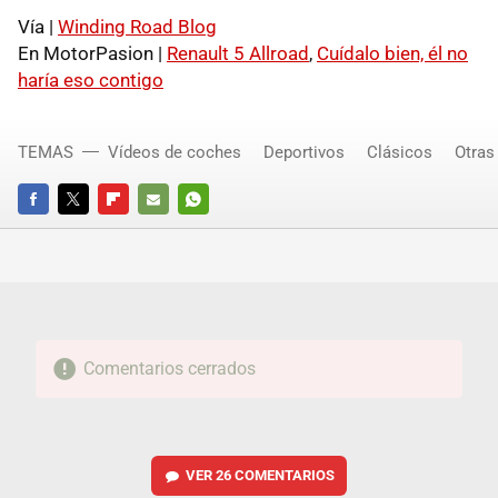
Vía |
Winding Road Blog
En MotorPasion |
Renault 5 Allroad
,
Cuídalo bien, él no
haría eso contigo
TEMAS
Vídeos de coches
Deportivos
Clásicos
Otras
FACEBOOK
TWITTER
FLIPBOARD
E-
WHATSAPP
MAIL
Comentarios cerrados
VER
26 COMENTARIOS