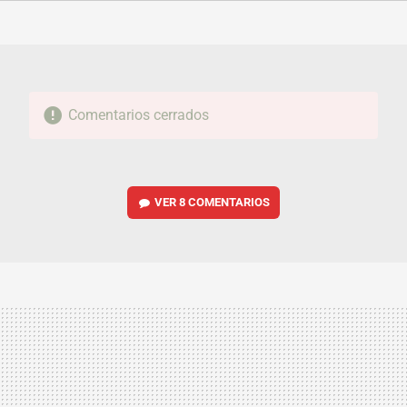
FACEBOOK
TWITTER
FLIPBOARD
E-
WHATSAPP
MAIL
Comentarios cerrados
VER
8 COMENTARIOS