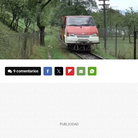
9 comentarios
FACEBOOK
TWITTER
FLIPBOARD
E-
WHATSAPP
MAIL