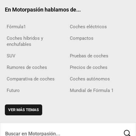
ok
m
m
d
En Motorpasión hablamos de...
Fórmula1
Coches eléctricos
Coches híbridos y
Compactos
enchufables
SUV
Pruebas de coches
Rumores de coches
Precios de coches
Comparativa de coches
Coches autónomos
Futuro
Mundial de Fórmula 1
VER MÁS TEMAS