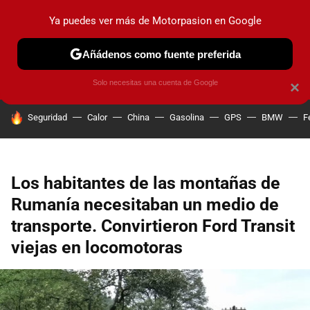
Ya puedes ver más de Motorpasion en Google
PRUEBAS
COCHES ELÉCTRICOS
OBSERVATORIO
F1
Añádenos como fuente preferida
Solo necesitas una cuenta de Google
×
HOY SE HABLA DE
Seguridad
Calor
China
Gasolina
GPS
BMW
F
Los habitantes de las montañas de
Rumanía necesitaban un medio de
transporte. Convirtieron Ford Transit
viejas en locomotoras