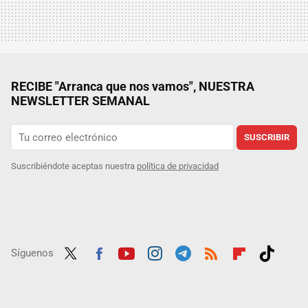
RECIBE "Arranca que nos vamos", NUESTRA
NEWSLETTER SEMANAL
SUSCRIBIR
Suscribiéndote aceptas nuestra
política de privacidad
Síguenos
Twit
Fac
Yout
Inst
Tele
RSS
Flip
Tikt
ter
ebo
ube
agra
gra
boar
ok