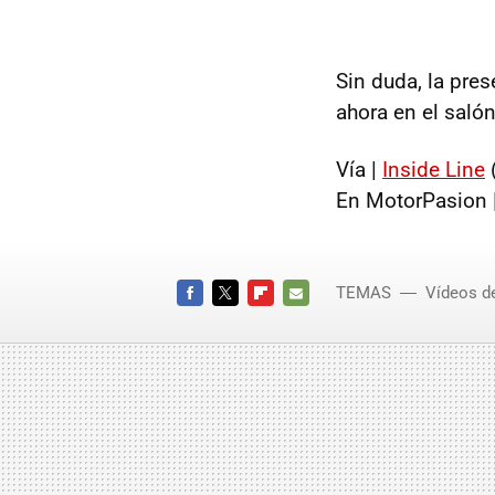
Sin duda, la pres
ahora en el salón
Vía |
Inside Line
(
En MotorPasion 
TEMAS
Vídeos d
Salón 
FACEBOOK
TWITTER
FLIPBOARD
E-
MAIL