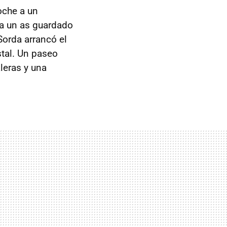
oche a un
ía un as guardado
orda arrancó el
stal. Un paseo
leras y una