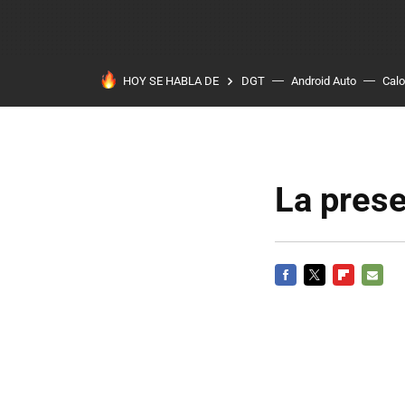
HOY SE HABLA DE
DGT
Android Auto
Calo
La prese
FACEBOOK
TWITTER
FLIPBOARD
E-
MAIL