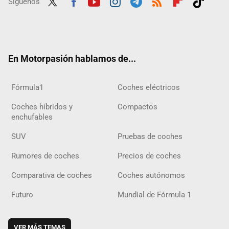
Síguenos
Twit
Fac
Yout
Inst
Tele
RSS
Flip
Tikt
ter
ebo
ube
agra
gra
boar
ok
ok
m
m
d
En Motorpasión hablamos de...
Fórmula1
Coches eléctricos
Coches híbridos y
Compactos
enchufables
SUV
Pruebas de coches
Rumores de coches
Precios de coches
Comparativa de coches
Coches autónomos
Futuro
Mundial de Fórmula 1
VER MÁS TEMAS