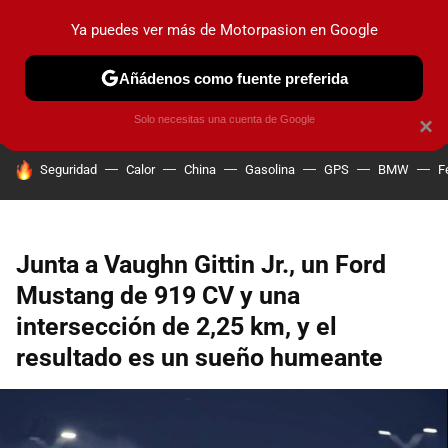
Ya puedes ver más de Motorpasion en Google
PRUEBAS
COCHES ELÉCTRICOS
OBSERVATORIO
F1
Añádenos como fuente preferida
Solo necesitas una cuenta de Google
×
HOY SE HABLA DE
Seguridad
Calor
China
Gasolina
GPS
BMW
F
Junta a Vaughn Gittin Jr., un Ford
Mustang de 919 CV y una
intersección de 2,25 km, y el
resultado es un sueño humeante