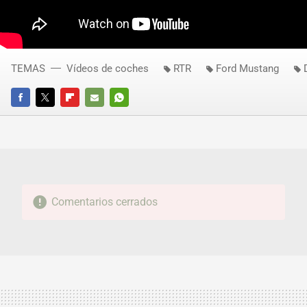
TEMAS
Vídeos de coches
RTR
Ford Mustang
FACEBOOK
TWITTER
FLIPBOARD
E-
WHATSAPP
MAIL
Comentarios cerrados