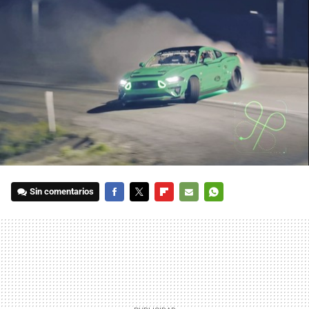
Sin comentarios
FACEBOOK
TWITTER
FLIPBOARD
E-
WHATSAPP
MAIL