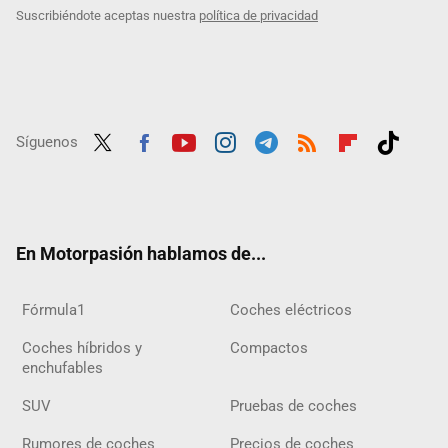
Suscribiéndote aceptas nuestra
política de privacidad
Síguenos
Twit
Fac
Yout
Inst
Tele
RSS
Flip
Tikt
ter
ebo
ube
agra
gra
boar
ok
ok
m
m
d
En Motorpasión hablamos de...
Fórmula1
Coches eléctricos
Coches híbridos y
Compactos
enchufables
SUV
Pruebas de coches
Rumores de coches
Precios de coches