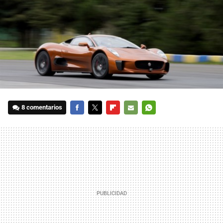
8 comentarios
FACEBOOK
TWITTER
FLIPBOARD
E-
WHATSAPP
MAIL