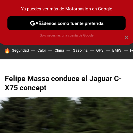
Ya puedes ver más de Motorpasion en Google
PRUEBAS
COCHES ELÉCTRICOS
OBSERVATORIO
F1
Añádenos como fuente preferida
Solo necesitas una cuenta de Google
×
HOY SE HABLA DE
Seguridad
Calor
China
Gasolina
GPS
BMW
F
Felipe Massa conduce el Jaguar C-
X75 concept