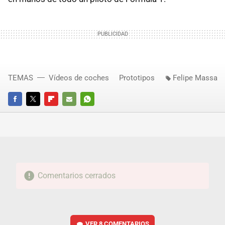
TEMAS
Vídeos de coches
Prototipos
Felipe Massa
FACEBOOK
TWITTER
FLIPBOARD
E-
WHATSAPP
MAIL
Comentarios cerrados
VER
8 COMENTARIOS