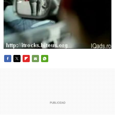
FACEBOOK
TWITTER
FLIPBOARD
E-
WHATSAPP
MAIL