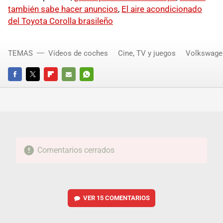
también sabe hacer anuncios
,
El aire acondicionado
del Toyota Corolla brasileño
TEMAS
Vídeos de coches
Cine, TV y juegos
Volkswage
FACEBOOK
TWITTER
FLIPBOARD
E-
WHATSAPP
MAIL
Comentarios cerrados
VER
15 COMENTARIOS