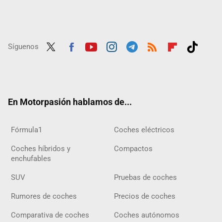
Síguenos
Twit
Fac
Yout
Inst
Tele
RSS
Flip
Tikt
ter
ebo
ube
agra
gra
boar
ok
ok
m
m
d
En Motorpasión hablamos de...
Fórmula1
Coches eléctricos
Coches híbridos y
Compactos
enchufables
SUV
Pruebas de coches
Rumores de coches
Precios de coches
Comparativa de coches
Coches autónomos