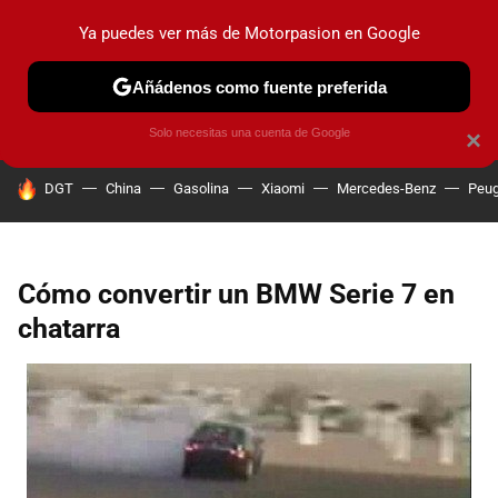
Ya puedes ver más de Motorpasion en Google
PRUEBAS
COCHES ELÉCTRICOS
OBSERVATORIO
F1
Añádenos como fuente preferida
Solo necesitas una cuenta de Google
×
HOY SE HABLA DE
DGT
China
Gasolina
Xiaomi
Mercedes-Benz
Peug
Cómo convertir un BMW Serie 7 en
chatarra