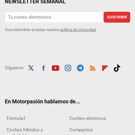
NEWSLETTER SEMANAL
SUSCRIBIR
Suscribiéndote aceptas nuestra
política de privacidad
Síguenos
Twit
Fac
Yout
Inst
Tele
RSS
Flip
Tikt
ter
ebo
ube
agra
gra
boar
ok
ok
m
m
d
En Motorpasión hablamos de...
Fórmula1
Coches eléctricos
Coches híbridos y
Compactos