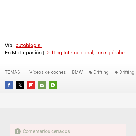
Vía |
autoblog.nl
En Motorpasión |
Drifting Internacional
,
Tuning árabe
TEMAS
Vídeos de coches
BMW
Drifting
Drifting
FACEBOOK
TWITTER
FLIPBOARD
E-
WHATSAPP
MAIL
Comentarios cerrados