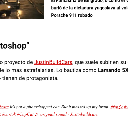
El Fantasma de Belgrado, o cómo el V
burló de la dictadura yugoslava al vo
Porsche 911 robado
otoshop"
imo proyecto de
JustinBuildCars
, que suele subir en su
e lo más estrafalarias. Lo bautiza como
Lamando 5
o tienen de protagonista.
dcars
It’s not a photoshopped car. But it messed up my brain.
#fypシ
#
k
#cartok
#CapCut
♬ original sound - Justinbuildcars