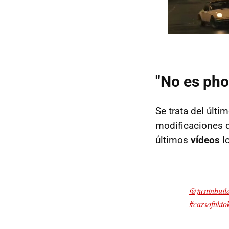
"No es ph
Se trata del últ
modificaciones d
últimos
vídeos
l
@justinbuil
#carsoftikto