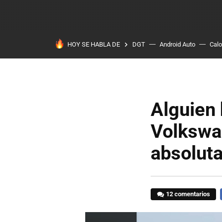
HOY SE HABLA DE
DGT
Android Auto
Calo
Alguien
Volkswag
absoluta
12 comentarios