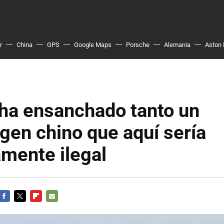
r
China
GPS
Google Maps
Porsche
Alemania
Aston 
 ha ensanchado tanto un
en chino que aquí sería
mente ilegal
FACEBOOK
TWITTER
FLIPBOARD
E-
MAIL