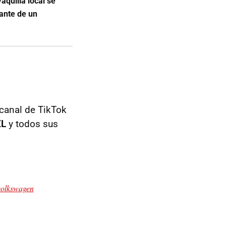
aquilla local se
lante de un
 canal de TikTok
XL
y todos sus
volkswagen