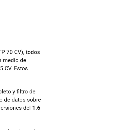
TP
70 CV), todos
ón medio de
05 CV. Estos
eto y filtro de
co de datos sobre
versiones del
1.6