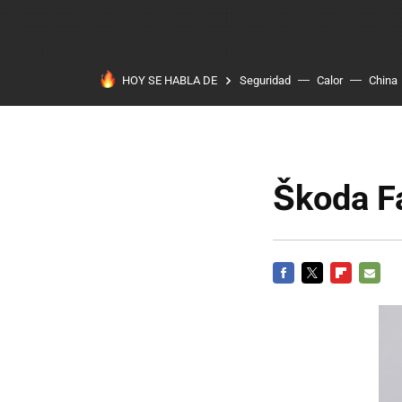
HOY SE HABLA DE
Seguridad
Calor
China
Škoda F
FACEBOOK
TWITTER
FLIPBOARD
E-
MAIL