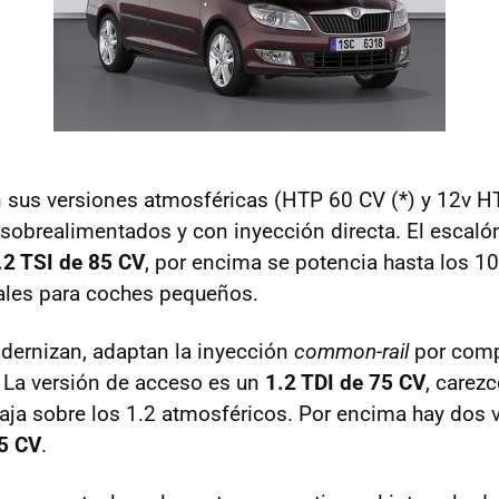
n sus versiones atmosféricas (
HTP
60 CV (*) y 12v
H
sobrealimentados y con inyección directa. El escal
.2
TSI
de 85 CV
, por encima se potencia hasta los 1
ales para coches pequeños.
dernizan, adaptan la inyección
common-rail
por compl
. La versión de acceso es un
1.2
TDI
de 75 CV
, carez
aja sobre los 1.2 atmosféricos. Por encima hay dos 
05 CV
.