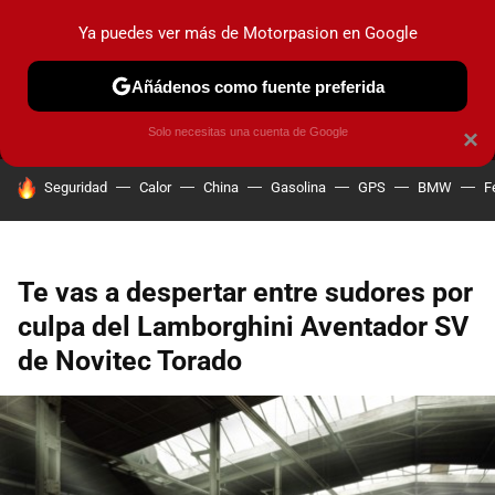
Ya puedes ver más de Motorpasion en Google
MENÚ
NUEVO
Añádenos como fuente preferida
PRUEBAS
COCHES ELÉCTRICOS
OBSERVATORIO
F1
Solo necesitas una cuenta de Google
×
HOY SE HABLA DE
Seguridad
Calor
China
Gasolina
GPS
BMW
F
Te vas a despertar entre sudores por
culpa del Lamborghini Aventador SV
de Novitec Torado