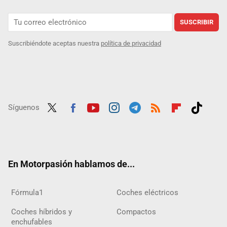
SUSCRIBIR
Suscribiéndote aceptas nuestra
política de privacidad
Síguenos
Twit
Fac
Yout
Inst
Tele
RSS
Flip
Tikt
ter
ebo
ube
agra
gra
boar
ok
ok
m
m
d
En Motorpasión hablamos de...
Fórmula1
Coches eléctricos
Coches híbridos y
Compactos
enchufables