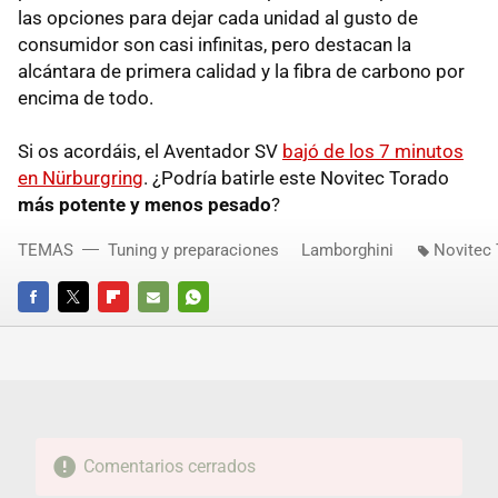
las opciones para dejar cada unidad al gusto de
consumidor son casi infinitas, pero destacan la
alcántara de primera calidad y la fibra de carbono por
encima de todo.
Si os acordáis, el Aventador SV
bajó de los 7 minutos
en Nürburgring
. ¿Podría batirle este Novitec Torado
más potente y menos pesado
?
TEMAS
Tuning y preparaciones
Lamborghini
Novitec
FACEBOOK
TWITTER
FLIPBOARD
E-
WHATSAPP
MAIL
Comentarios cerrados