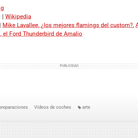
ng
 |
Wikipedia
|
Mike Lavallee, ¿los mejores flamings del custom?
,
7, el Ford Thunderbird de Amalio
preparaciones
Vídeos de coches
arte