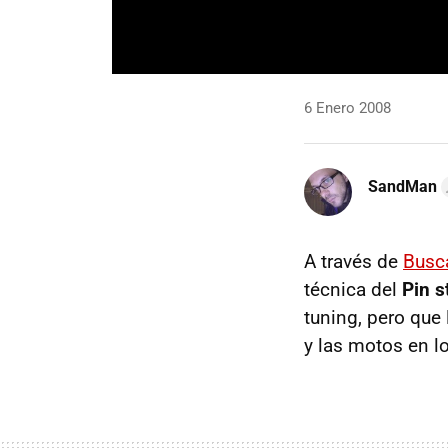
6 Enero 2008
SandMan
A través de
Busc
técnica del
Pin s
tuning, pero que
y las motos en l