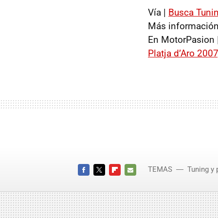
Vía |
Busca Tuni
Más información
En MotorPasion 
Platja d’Aro 200
TEMAS
Tuning y 
FACEBOOK
TWITTER
FLIPBOARD
E-
MAIL