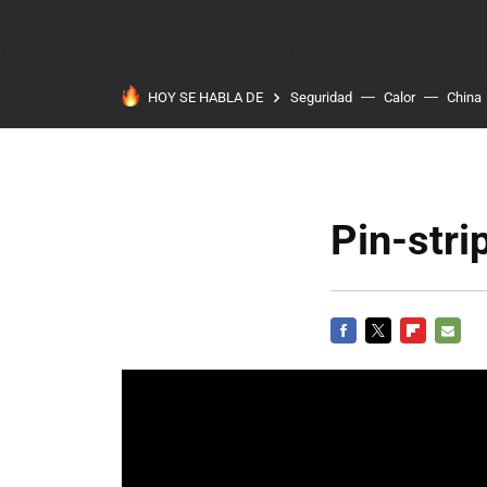
HOY SE HABLA DE
Seguridad
Calor
China
Pin-stri
FACEBOOK
TWITTER
FLIPBOARD
E-
MAIL