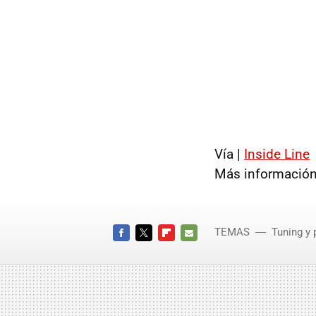
Vía |
Inside Line
Más información
TEMAS
Tuning y 
FACEBOOK
TWITTER
FLIPBOARD
E-
MAIL