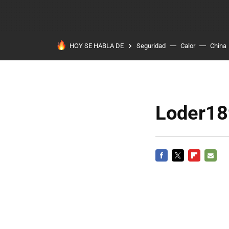
HOY SE HABLA DE
Seguridad
Calor
China
Loder18
FACEBOOK
TWITTER
FLIPBOARD
E-
MAIL