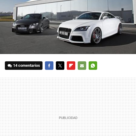
14 comentarios
FACEBOOK
TWITTER
FLIPBOARD
E-
WHATSAPP
MAIL