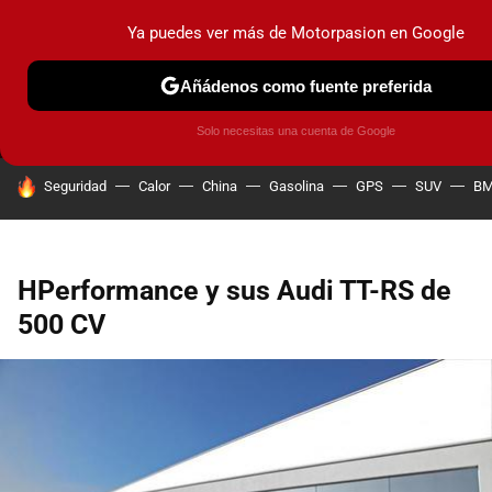
Ya puedes ver más de Motorpasion en Google
MENÚ
NUEVO
Añádenos como fuente preferida
PRUEBAS
COCHES ELÉCTRICOS
OBSERVATORIO
F1
Solo necesitas una cuenta de Google
HOY SE HABLA DE
Seguridad
Calor
China
Gasolina
GPS
SUV
B
HPerformance y sus Audi TT-RS de
500 CV