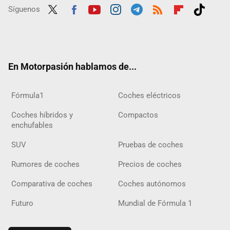
Síguenos
Twit
Fac
Yout
Inst
Tele
RSS
Flip
Tikt
ter
ebo
ube
agra
gra
boar
ok
ok
m
m
d
En Motorpasión hablamos de...
Fórmula1
Coches eléctricos
Coches híbridos y
Compactos
enchufables
SUV
Pruebas de coches
Rumores de coches
Precios de coches
Comparativa de coches
Coches autónomos
Futuro
Mundial de Fórmula 1