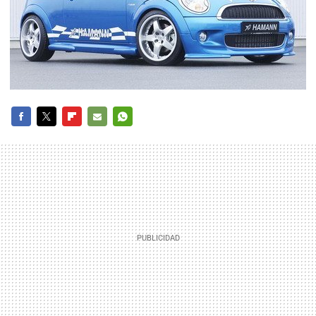
FACEBOOK
TWITTER
FLIPBOARD
E-
WHATSAPP
MAIL