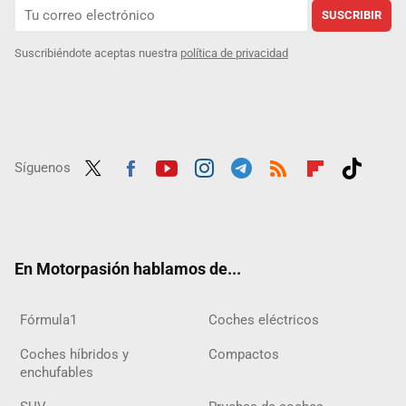
SUSCRIBIR
Suscribiéndote aceptas nuestra
política de privacidad
Síguenos
Twit
Fac
Yout
Inst
Tele
RSS
Flip
Tikt
ter
ebo
ube
agra
gra
boar
ok
ok
m
m
d
En Motorpasión hablamos de...
Fórmula1
Coches eléctricos
Coches híbridos y
Compactos
enchufables