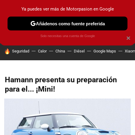
Ya puedes ver más de Motorpasion en Google
PRUEBAS
COCHES ELÉCTRICOS
OBSERVATORIO
F1
Añádenos como fuente preferida
Solo necesitas una cuenta de Google
×
HOY SE HABLA DE
Seguridad
Calor
China
Diésel
Google Maps
Xiaom
Hamann presenta su preparación
para el... ¡Mini!