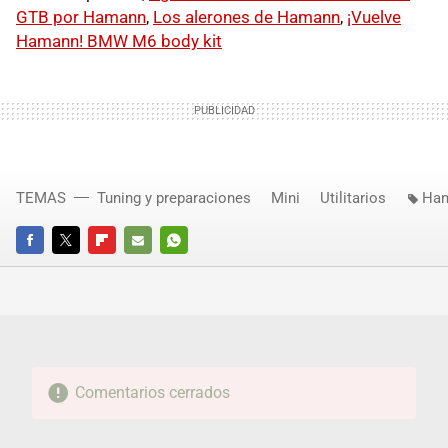
GTB por Hamann
,
Los alerones de Hamann
,
¡Vuelve
Hamann! BMW M6 body kit
TEMAS
Tuning y preparaciones
Mini
Utilitarios
Ha
FACEBOOK
TWITTER
FLIPBOARD
E-
WHATSAPP
MAIL
Comentarios cerrados