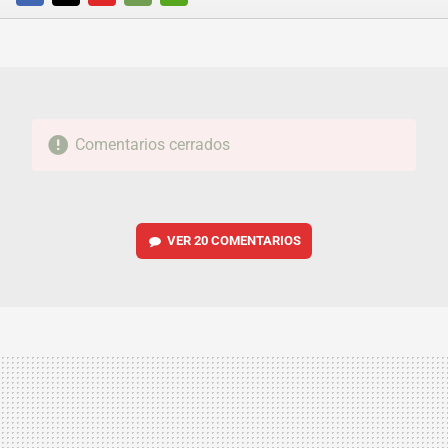
FACEBOOK
TWITTER
FLIPBOARD
E-
WHATSAPP
MAIL
Comentarios cerrados
VER
20 COMENTARIOS