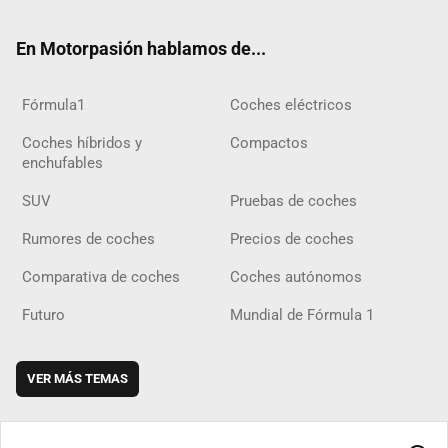
ok
m
m
d
En Motorpasión hablamos de...
Fórmula1
Coches eléctricos
Coches híbridos y
Compactos
enchufables
SUV
Pruebas de coches
Rumores de coches
Precios de coches
Comparativa de coches
Coches autónomos
Futuro
Mundial de Fórmula 1
VER MÁS TEMAS