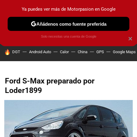
Ya puedes ver más de Motorpasion en Google
PRUEBAS
COCHES ELÉCTRICOS
OBSERVATORIO
F1
Añádenos como fuente preferida
Solo necesitas una cuenta de Google
×
HOY SE HABLA DE
DGT
Android Auto
Calor
China
GPS
Google Maps
Ford S-Max preparado por
Loder1899