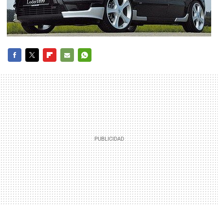
FACEBOOK
TWITTER
FLIPBOARD
E-
WHATSAPP
MAIL