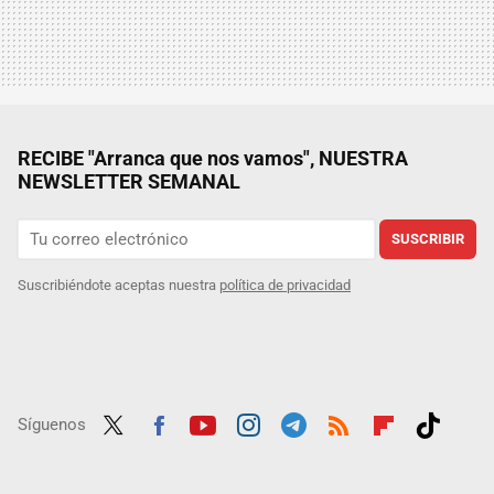
RECIBE "Arranca que nos vamos", NUESTRA
NEWSLETTER SEMANAL
SUSCRIBIR
Suscribiéndote aceptas nuestra
política de privacidad
Síguenos
Twit
Fac
Yout
Inst
Tele
RSS
Flip
Tikt
ter
ebo
ube
agra
gra
boar
ok