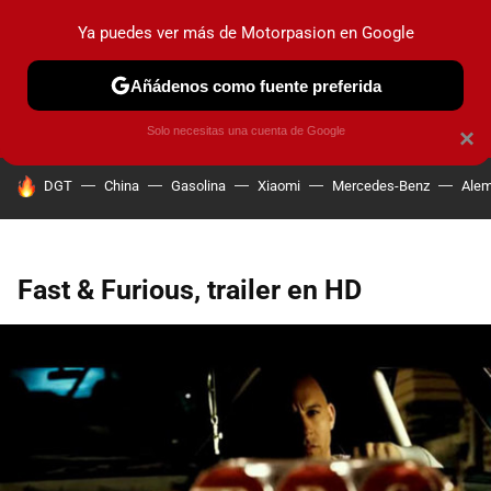
Ya puedes ver más de Motorpasion en Google
PRUEBAS
COCHES ELÉCTRICOS
OBSERVATORIO
F1
Añádenos como fuente preferida
Solo necesitas una cuenta de Google
×
HOY SE HABLA DE
DGT
China
Gasolina
Xiaomi
Mercedes-Benz
Alem
Fast & Furious, trailer en HD