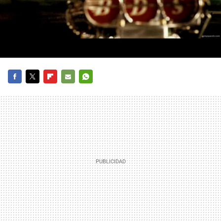
FACEBOOK
TWITTER
FLIPBOARD
E-
WHATSAPP
MAIL