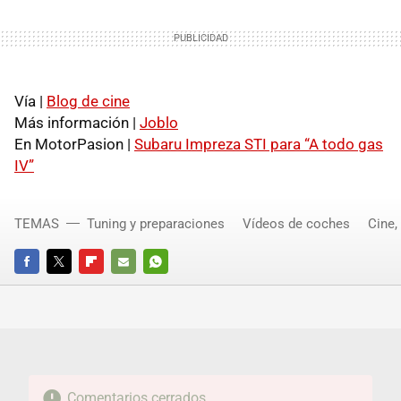
Vía |
Blog de cine
Más información |
Joblo
En MotorPasion |
Subaru Impreza STI para “A todo gas
IV”
TEMAS
Tuning y preparaciones
Vídeos de coches
Cine,
FACEBOOK
TWITTER
FLIPBOARD
E-
WHATSAPP
MAIL
Comentarios cerrados