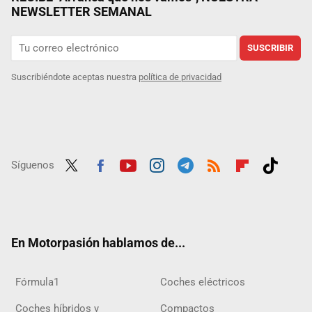
NEWSLETTER SEMANAL
SUSCRIBIR
Suscribiéndote aceptas nuestra
política de privacidad
Síguenos
Twit
Fac
Yout
Inst
Tele
RSS
Flip
Tikt
ter
ebo
ube
agra
gra
boar
ok
ok
m
m
d
En Motorpasión hablamos de...
Fórmula1
Coches eléctricos
Coches híbridos y
Compactos