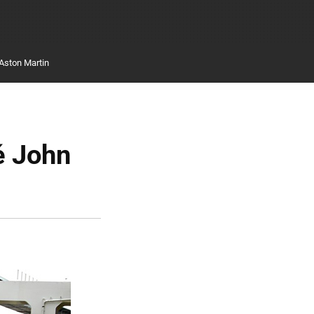
Aston Martin
é John