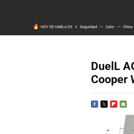
HOY SE HABLA DE
Seguridad
Calor
China
DuelL A
Cooper 
FACEBOOK
TWITTER
FLIPBOARD
E-
MAIL