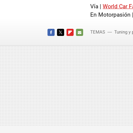
Vía |
World Car 
En Motorpasión 
TEMAS
Tuning y 
FACEBOOK
TWITTER
FLIPBOARD
E-
MAIL