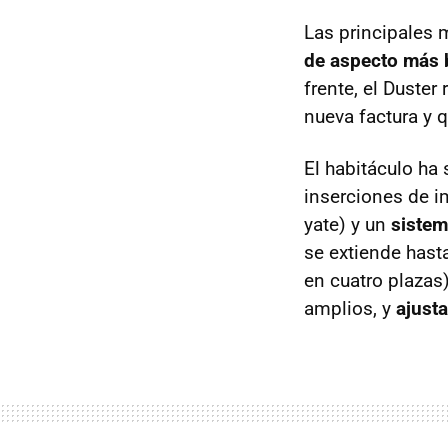
Las principales 
de aspecto más b
frente, el Duster
nueva factura y 
El habitáculo ha
inserciones de i
yate) y un
sistem
se extiende hasta
en cuatro plaza
amplios, y
ajust