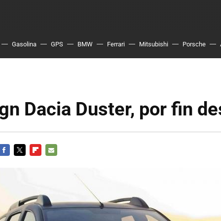
Gasolina
GPS
BMW
Ferrari
Mitsubishi
Porsche
n Dacia Duster, por fin d
FACEBOOK
TWITTER
FLIPBOARD
E-
MAIL