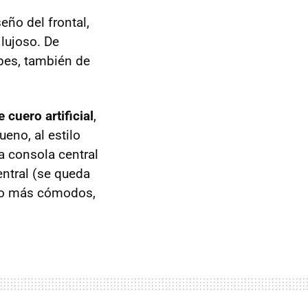
eño del frontal,
 lujoso. De
lpes, también de
e cuero artificial
,
eno, al estilo
a consola central
entral (se queda
cho más cómodos,