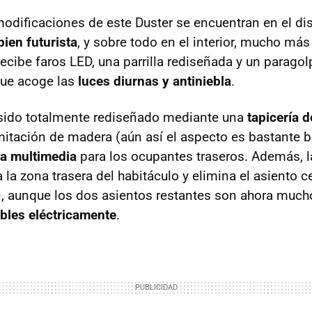
modificaciones de este Duster se encuentran en el dis
ien futurista
, y sobre todo en el interior, mucho más
 recibe faros LED, una parrilla rediseñada y un parago
que acoge las
luces diurnas y antiniebla
.
 sido totalmente rediseñado mediante una
tapicería d
mitación de madera (aún así el aspecto es bastante bu
a multimedia
para los ocupantes traseros. Además, l
 la zona trasera del habitáculo y elimina el asiento c
s), aunque los dos asientos restantes son ahora mu
ables eléctricamente
.