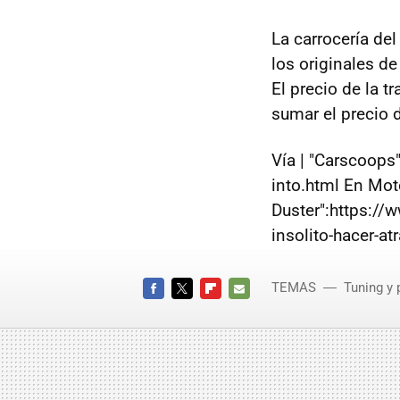
La carrocería de
los originales de
El precio de la 
sumar el precio d
Vía | "Carscoops
into.html En Moto
Duster":https:/
insolito-hacer-at
TEMAS
Tuning y 
FACEBOOK
TWITTER
FLIPBOARD
E-
MAIL