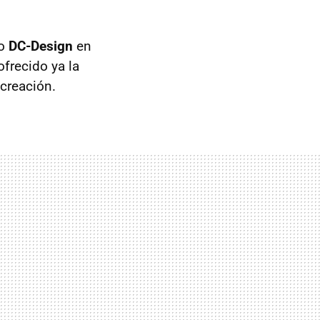
ño
DC-Design
en
ofrecido ya la
 creación.