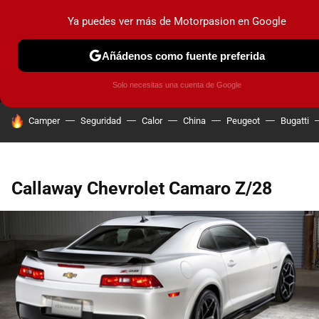
Ya puedes ver más de Motorpasion en Google
MENÚ
NUEVO
Añádenos como fuente preferida
PRUEBAS
COCHES ELÉCTRICOS
OBSERVATORIO
F1
Solo necesitas una cuenta de Google
HOY SE HABLA DE
Camper
Seguridad
Calor
China
Peugeot
Bugatti
Callaway Chevrolet Camaro Z/28