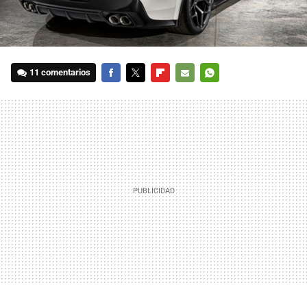
11 comentarios
FACEBOOK
TWITTER
FLIPBOARD
E-
WHATSAPP
MAIL