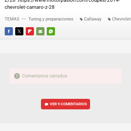
Z/28":https://www.motorpasion.com/coupes/2014-
chevrolet-camaro-z-28
TEMAS
Tuning y preparaciones
Callaway
Chevrole
FACEBOOK
TWITTER
FLIPBOARD
E-
WHATSAPP
MAIL
Comentarios cerrados
VER
9 COMENTARIOS