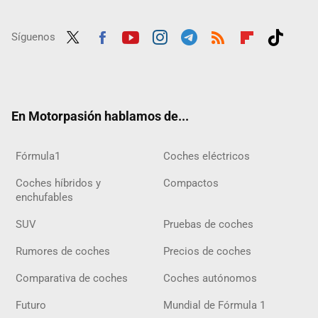
Síguenos
Twit
Fac
Yout
Inst
Tele
RSS
Flip
Tikt
ter
ebo
ube
agra
gra
boar
ok
ok
m
m
d
En Motorpasión hablamos de...
Fórmula1
Coches eléctricos
Coches híbridos y
Compactos
enchufables
SUV
Pruebas de coches
Rumores de coches
Precios de coches
Comparativa de coches
Coches autónomos
Futuro
Mundial de Fórmula 1