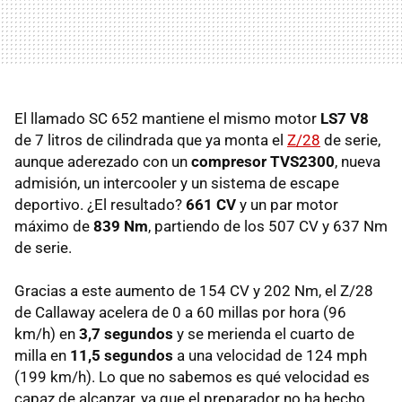
El llamado SC 652 mantiene el mismo motor
LS7 V8
de 7 litros de cilindrada que ya monta el
Z/28
de serie,
aunque aderezado con un
compresor TVS2300
, nueva
admisión, un intercooler y un sistema de escape
deportivo. ¿El resultado?
661 CV
y un par motor
máximo de
839 Nm
, partiendo de los 507 CV y 637 Nm
de serie.
Gracias a este aumento de 154 CV y 202 Nm, el Z/28
de Callaway acelera de 0 a 60 millas por hora (96
km/h) en
3,7 segundos
y se merienda el cuarto de
milla en
11,5 segundos
a una velocidad de 124 mph
(199 km/h). Lo que no sabemos es qué velocidad es
capaz de alcanzar, ya que el preparador no ha hecho