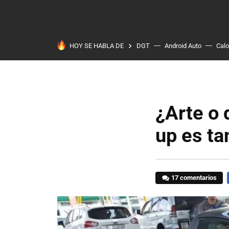
HOY SE HABLA DE
DGT
Android Auto
Calo
¿Arte o
up es ta
17 comentarios