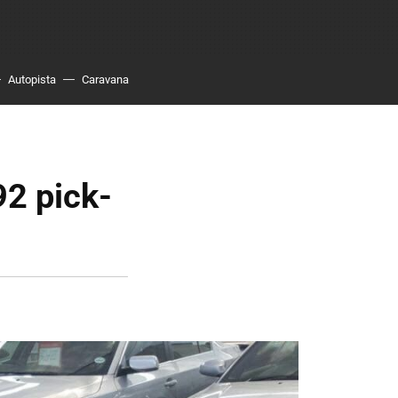
Autopista
Caravana
2 pick-