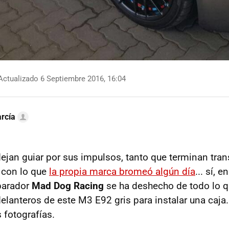
ctualizado 6 Septiembre 2016, 16:04
rcía
ejan guiar por sus impulsos, tanto que terminan tr
 con lo que
la propia marca bromeó algún día
... sí, 
eparador
Mad Dog Racing
se ha deshecho de todo lo q
elanteros de este M3 E92 gris para instalar una caja.
 fotografías.