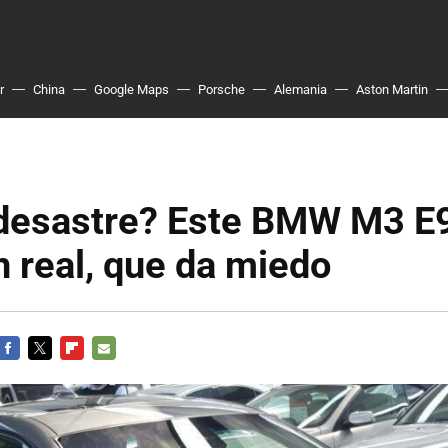
r
China
Google Maps
Porsche
Alemania
Aston Martin
 desastre? Este BMW M3 E9
n real, que da miedo
FACEBOOK
TWITTER
FLIPBOARD
E-
MAIL