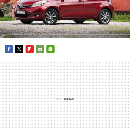
FACEBOOK
TWITTER
FLIPBOARD
E-
WHATSAPP
MAIL