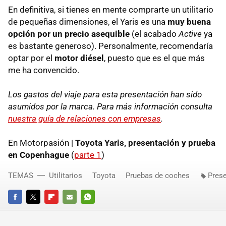
En definitiva, si tienes en mente comprarte un utilitario
de pequeñas dimensiones, el Yaris es una
muy buena
opción por un precio asequible
(el acabado
Active
ya
es bastante generoso). Personalmente, recomendaría
optar por el
motor diésel
, puesto que es el que más
me ha convencido.
Los gastos del viaje para esta presentación han sido
asumidos por la marca. Para más información consulta
nuestra guía de relaciones con empresas
.
En Motorpasión |
Toyota Yaris, presentación y prueba
en Copenhague
(
parte 1
)
TEMAS
Utilitarios
Toyota
Pruebas de coches
Pres
FACEBOOK
TWITTER
FLIPBOARD
E-
WHATSAPP
MAIL