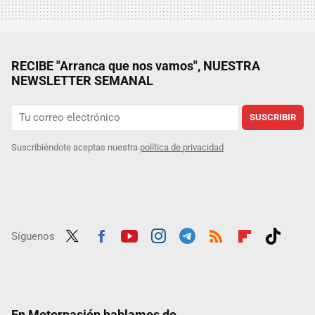
RECIBE "Arranca que nos vamos", NUESTRA
NEWSLETTER SEMANAL
SUSCRIBIR
Suscribiéndote aceptas nuestra
política de privacidad
Síguenos
Twit
Fac
Yout
Inst
Tele
RSS
Flip
Tikt
ter
ebo
ube
agra
gra
boar
ok
ok
m
m
d
En Motorpasión hablamos de...