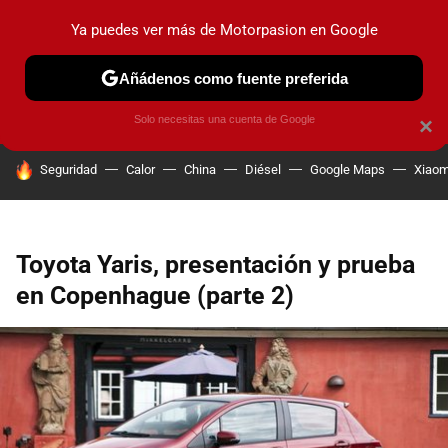
Ya puedes ver más de Motorpasion en Google
PRUEBAS
COCHES ELÉCTRICOS
OBSERVATORIO
F1
Añádenos como fuente preferida
Solo necesitas una cuenta de Google
×
HOY SE HABLA DE
Seguridad
Calor
China
Diésel
Google Maps
Xiaom
Toyota Yaris, presentación y prueba
en Copenhague (parte 2)