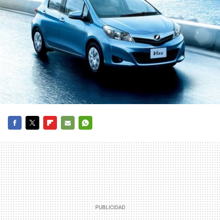
FACEBOOK
TWITTER
FLIPBOARD
E-
WHATSAPP
MAIL