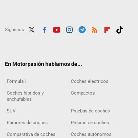
Síguenos
Twit
Fac
Yout
Inst
Tele
RSS
Flip
Tikt
ter
ebo
ube
agra
gra
boar
ok
ok
m
m
d
En Motorpasión hablamos de...
Fórmula1
Coches eléctricos
Coches híbridos y
Compactos
enchufables
SUV
Pruebas de coches
Rumores de coches
Precios de coches
Comparativa de coches
Coches autónomos