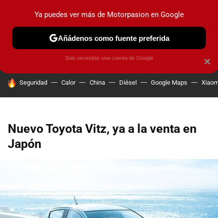
Ya puedes ver más de Motorpasion en Google
PRUEBAS
COCHES ELÉCTRICOS
OBSERVATORIO
F1
Añádenos como fuente preferida
Solo necesitas una cuenta de Google
×
HOY SE HABLA DE
Seguridad
Calor
China
Diésel
Google Maps
Xiaom
Nuevo Toyota Vitz, ya a la venta en
Japón