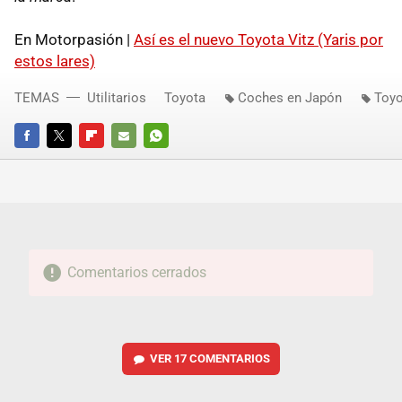
En Motorpasión |
Así es el nuevo Toyota Vitz (Yaris por
estos lares)
TEMAS
Utilitarios
Toyota
Coches en Japón
Toyo
FACEBOOK
TWITTER
FLIPBOARD
E-
WHATSAPP
MAIL
Comentarios cerrados
VER
17 COMENTARIOS