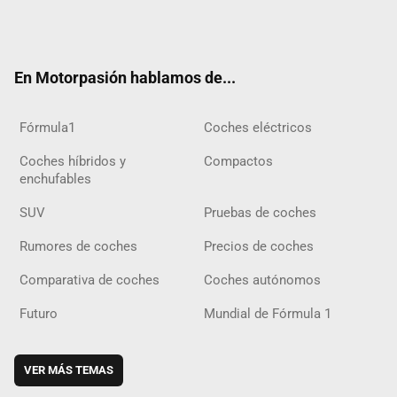
Twit
Fac
Yout
Inst
Tele
RSS
Flip
Tikt
ter
ebo
ube
agra
gra
boar
ok
ok
m
m
d
En Motorpasión hablamos de...
Fórmula1
Coches eléctricos
Coches híbridos y
Compactos
enchufables
SUV
Pruebas de coches
Rumores de coches
Precios de coches
Comparativa de coches
Coches autónomos
Futuro
Mundial de Fórmula 1
VER MÁS TEMAS