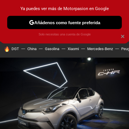
Ya puedes ver más de Motorpasion en Google
PRUEBAS
COCHES ELÉCTRICOS
OBSERVATORIO
F1
Añádenos como fuente preferida
Solo necesitas una cuenta de Google
×
HOY SE HABLA DE
DGT
China
Gasolina
Xiaomi
Mercedes-Benz
Peug