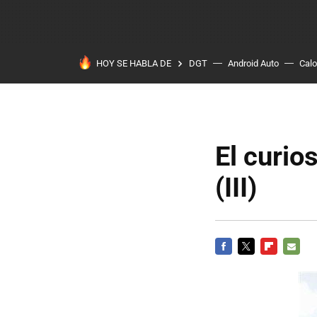
HOY SE HABLA DE
DGT
Android Auto
Calo
El curio
(III)
FACEBOOK
TWITTER
FLIPBOARD
E-
MAIL