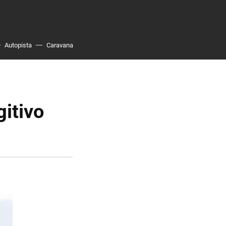
Autopista
Caravana
gitivo