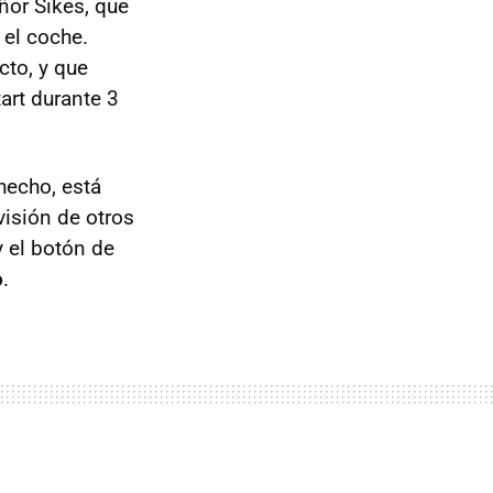
ñor Sikes, que
 el coche.
cto, y que
art durante 3
hecho, está
visión de otros
 el botón de
o
.