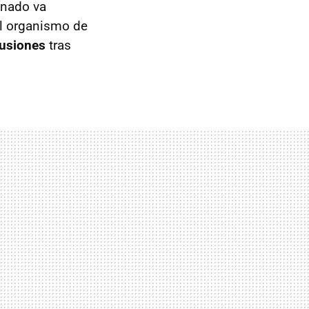
enado va
l organismo de
lusiones
tras