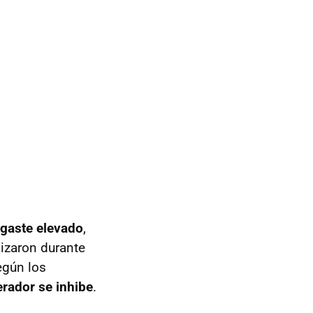
sgaste elevado
,
lizaron durante
egún los
erador se inhibe
.