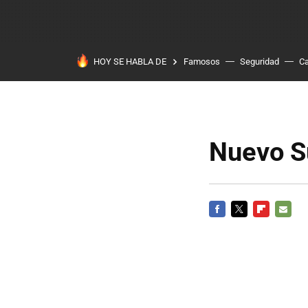
HOY SE HABLA DE
Famosos
Seguridad
Ca
Nuevo S
FACEBOOK
TWITTER
FLIPBOARD
E-
MAIL