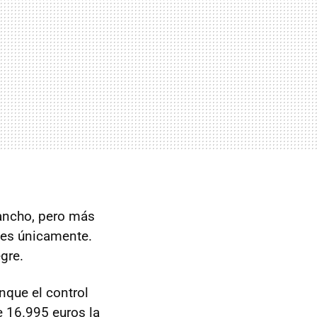
 ancho, pero más
tes únicamente.
egre.
nque el control
e 16.995 euros la