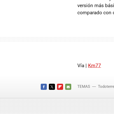
versión más bási
comparado con o
Vía |
Km77
TEMAS
Todoterr
FACEBOOK
TWITTER
FLIPBOARD
E-
MAIL