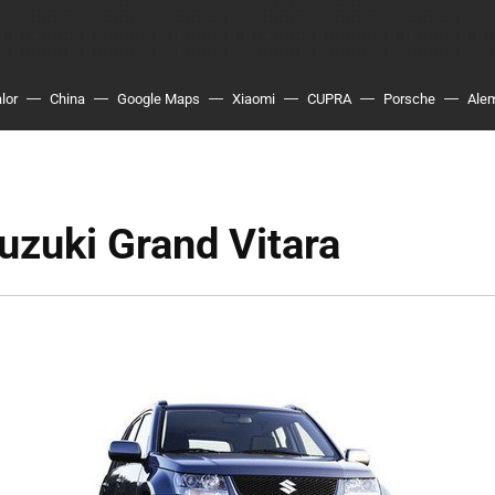
lor
China
Google Maps
Xiaomi
CUPRA
Porsche
Ale
uzuki Grand Vitara