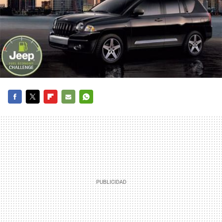
FACEBOOK
TWITTER
FLIPBOARD
E-
WHATSAPP
MAIL