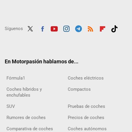
Síguenos
Twit
Fac
Yout
Inst
Tele
RSS
Flip
Tikt
ter
ebo
ube
agra
gra
boar
ok
ok
m
m
d
En Motorpasión hablamos de...
Fórmula1
Coches eléctricos
Coches híbridos y
Compactos
enchufables
SUV
Pruebas de coches
Rumores de coches
Precios de coches
Comparativa de coches
Coches autónomos