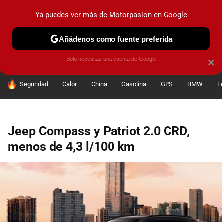
Ya puedes ver más de Motorpasion en Google
PRUEBAS
COCHES ELÉCTRICOS
OBSERVATORIO
F1
Añádenos como fuente preferida
Solo necesitas una cuenta de Google
×
HOY SE HABLA DE
Seguridad
Calor
China
Gasolina
GPS
BMW
F
Jeep Compass y Patriot 2.0 CRD,
menos de 4,3 l/100 km