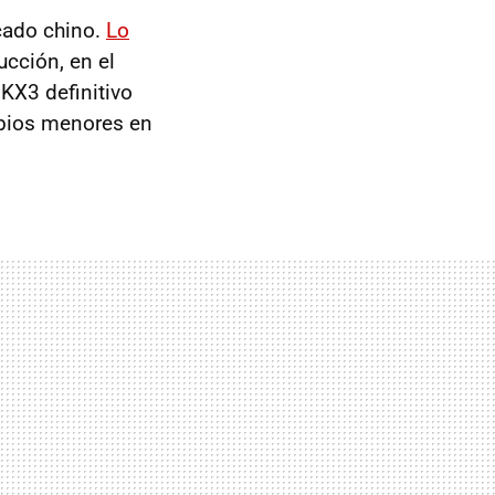
cado chino.
Lo
ucción, en el
 KX3 definitivo
mbios menores en