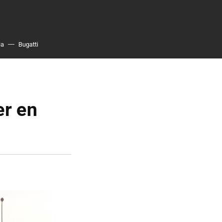
ia
Bugatti
er en