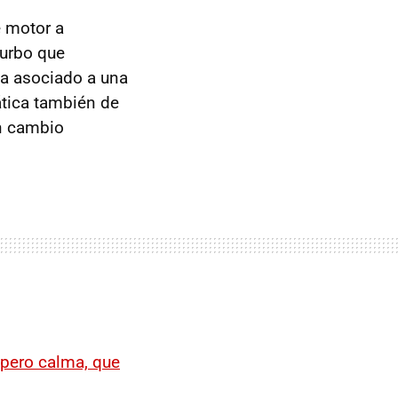
e motor a
turbo que
va asociado a una
ática también de
un cambio
pero calma, que