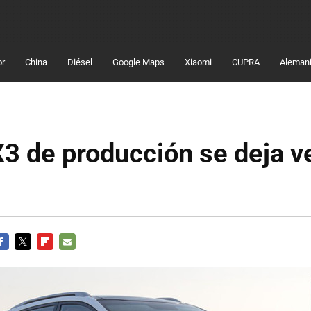
or
China
Diésel
Google Maps
Xiaomi
CUPRA
Aleman
X3 de producción se deja v
ACEBOOK
TWITTER
FLIPBOARD
E-
MAIL