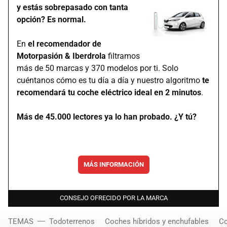
y estás sobrepasado con tanta
opción? Es normal.
En
el recomendador de
Motorpasión & Iberdrola
filtramos
más de 50 marcas y 370 modelos por ti. Solo
cuéntanos cómo es tu día a día y nuestro algoritmo
te
recomendará tu coche eléctrico ideal en 2 minutos
.
Más de 45.000 lectores ya lo han probado. ¿Y tú?
MÁS INFORMACIÓN
CONSEJO OFRECIDO POR LA MARCA
TEMAS
Todoterrenos
Coches híbridos y enchufables
Co