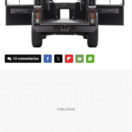
13 comentarios
FACEBOOK
TWITTER
FLIPBOARD
E-
WHATSAPP
MAIL