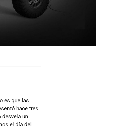
o es que las
esentó hace tres
a desvela un
mos el día del