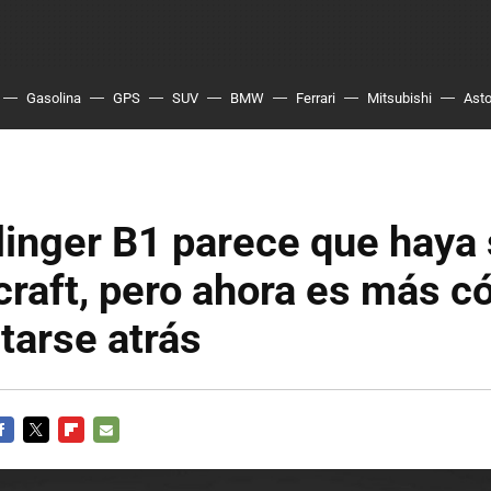
Gasolina
GPS
SUV
BMW
Ferrari
Mitsubishi
Asto
linger B1 parece que haya 
craft, pero ahora es más 
tarse atrás
ACEBOOK
TWITTER
FLIPBOARD
E-
MAIL