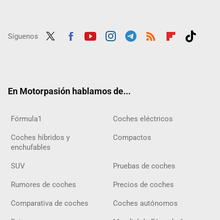
Síguenos
Twit
Fac
Yout
Inst
Tele
RSS
Flip
Tikt
ter
ebo
ube
agra
gra
boar
ok
ok
m
m
d
En Motorpasión hablamos de...
Fórmula1
Coches eléctricos
Coches híbridos y
Compactos
enchufables
SUV
Pruebas de coches
Rumores de coches
Precios de coches
Comparativa de coches
Coches autónomos