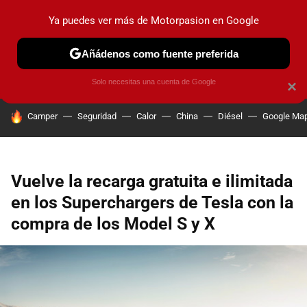
Ya puedes ver más de Motorpasion en Google
PRUEBAS
COCHES ELÉCTRICOS
OBSERVATORIO
F1
Añádenos como fuente preferida
Solo necesitas una cuenta de Google
×
HOY SE HABLA DE
Camper
Seguridad
Calor
China
Diésel
Google Ma
Vuelve la recarga gratuita e ilimitada
en los Superchargers de Tesla con la
compra de los Model S y X