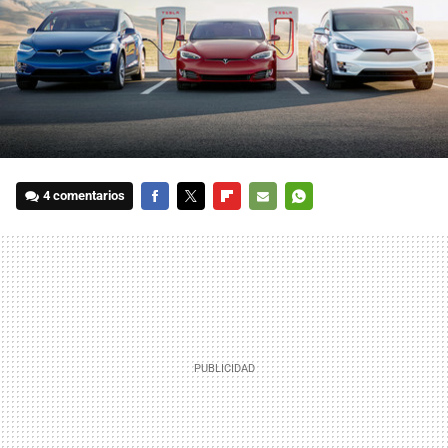
4 comentarios
FACEBOOK
TWITTER
FLIPBOARD
E-
WHATSAPP
MAIL