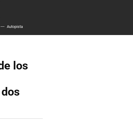
Autopista
de los
 dos