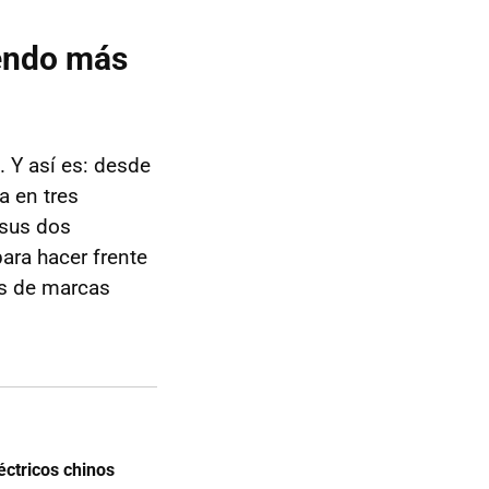
iendo más
. Y así es: desde
a en tres
 sus dos
ara hacer frente
os de marcas
éctricos chinos