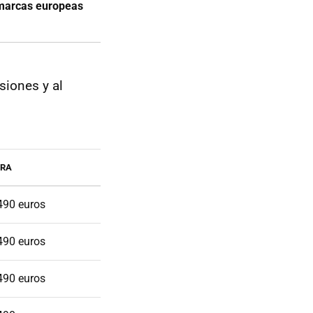
s marcas europeas
siones y al
RA
490 euros
490 euros
490 euros