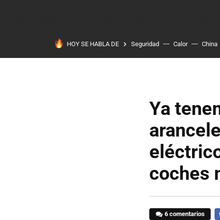
HOY SE HABLA DE
Seguridad
Calor
China
Ya tenem
arancele
eléctric
coches 
6 comentarios