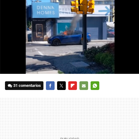
31 comentarios
FACEBOOK
TWITTER
FLIPBOARD
E-
WHATSAPP
MAIL