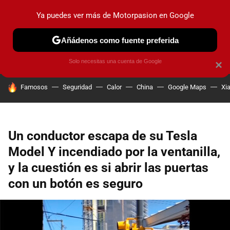
Ya puedes ver más de Motorpasion en Google
PRUEBAS
COCHES ELÉCTRICOS
OBSERVATORIO
F1
Añádenos como fuente preferida
Solo necesitas una cuenta de Google
×
HOY SE HABLA DE
Famosos
Seguridad
Calor
China
Google Maps
Xi
Un conductor escapa de su Tesla
Model Y incendiado por la ventanilla,
y la cuestión es si abrir las puertas
con un botón es seguro