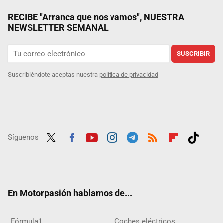
RECIBE "Arranca que nos vamos", NUESTRA
NEWSLETTER SEMANAL
SUSCRIBIR
Suscribiéndote aceptas nuestra
política de privacidad
Síguenos
Twit
Fac
Yout
Inst
Tele
RSS
Flip
Tikt
ter
ebo
ube
agra
gra
boar
ok
ok
m
m
d
En Motorpasión hablamos de...
Fórmula1
Coches eléctricos